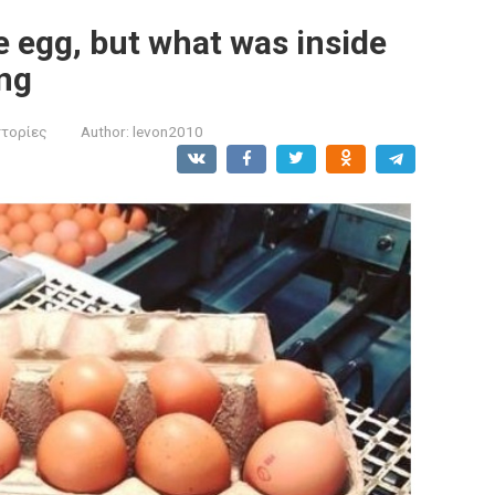
e egg, but what was inside
ng
στορίες
Author:
levon2010