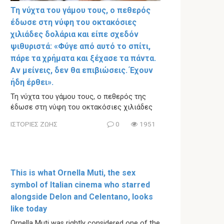
Τη νύχτα του γάμου τους, ο πεθερός
έδωσε στη νύφη του οκτακόσιες
χιλιάδες δολάρια και είπε σχεδόν
ψιθυριστά: «Φύγε από αυτό το σπίτι,
πάρε τα χρήματα και ξέχασε τα πάντα.
Αν μείνεις, δεν θα επιβιώσεις. Έχουν
ήδη έρθει».
Τη νύχτα του γάμου τους, ο πεθερός της
έδωσε στη νύφη του οκτακόσιες χιλιάδες
ΙΣΤΟΡΙΕΣ ΖΩΗΣ
0
1951
This is what Ornella Muti, the sex
symbol of Italian cinema who starred
alongside Delon and Celentano, looks
like today
Ornella Muti was rightly considered one of the