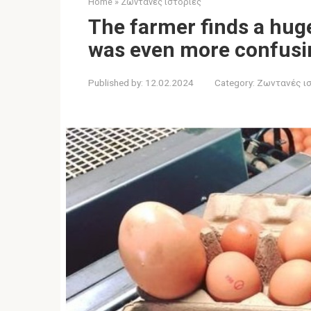
Home
»
Ζωντανές ιστορίες
The farmer finds a hug
was even more confusi
Published by:
12.02.2024
Category:
Ζωντανές ι