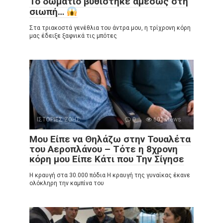
Το δωμάτιο βυθίστηκε αμέσως στη
σιωπή…
Στα τριακοστά γενέθλια του άντρα μου, η τρίχρονη κόρη
μας έδειξε ξαφνικά τις μπότες
ΙΣΤΟΡΙΕΣ ΖΩΗΣ
0
601 views
Μου Είπε να Θηλάζω στην Τουαλέτα
του Αεροπλάνου – Τότε η 8χρονη
κόρη μου Είπε Κάτι που Την Σίγησε
Η κραυγή στα 30.000 πόδια Η κραυγή της γυναίκας έκανε
ολόκληρη την καμπίνα του