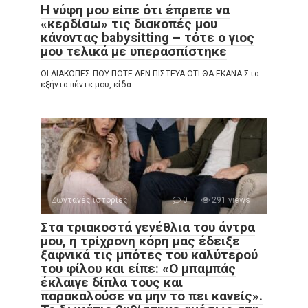
Η νύφη μου είπε ότι έπρεπε να
«κερδίσω» τις διακοπές μου
κάνοντας babysitting – τότε ο γιος
μου τελικά με υπερασπίστηκε
ΟΙ ΔΙΑΚΟΠΕΣ ΠΟΥ ΠΟΤΕ ΔΕΝ ΠΙΣΤΕΥΑ ΟΤΙ ΘΑ ΕΚΑΝΑ Στα
εξήντα πέντε μου, είδα
Ζωντανές ιστορίες
0
291 views
Στα τριακοστά γενέθλια του άντρα
μου, η τρίχρονη κόρη μας έδειξε
ξαφνικά τις μπότες του καλύτερού
του φίλου και είπε: «Ο μπαμπάς
έκλαιγε δίπλα τους και
παρακαλούσε να μην το πει κανείς».