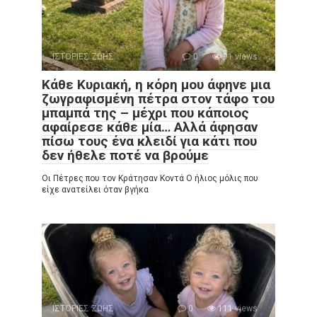
ΙΣΤΟΡΙΕΣ ΖΩΗΣ
0
91 views
Κάθε Κυριακή, η κόρη μου άφηνε μια
ζωγραφισμένη πέτρα στον τάφο του
μπαμπά της – μέχρι που κάποιος
αφαίρεσε κάθε μία… Αλλά άφησαν
πίσω τους ένα κλειδί για κάτι που
δεν ήθελε ποτέ να βρούμε
Οι Πέτρες που τον Κράτησαν Κοντά Ο ήλιος μόλις που
είχε ανατείλει όταν βγήκα
ΙΣΤΟΡΙΕΣ ΖΩΗΣ
0
111 views