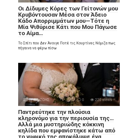
Οι Δίδυμες Κόρες των Γείτονών μου
Κρυβόντουσαν Μέσα στον Άδειο
Κάδο Απορριμμάτων μου—Τότε η
Μία Ψιθύρισε Κάτι που Μου Πάγωσε
το Αίμα…
Το Σπίτι που Δεν Άνοιγε Ποτέ τις Κουρτίνες Νόμιζα πως
πήγαινα να φέρω πίσω
ΙΣΤΟΡΙΕΣ ΖΩΗΣ
0
220 views
Παντρεύτηκε την πλούσια
κληρονόμο για την περιουσία της…
Αλλά μια μυστηριώδης κόκκινη
κηλίδα που εμφανίστηκε κάτω από
το νυφικό της αποκάλυψε ένα