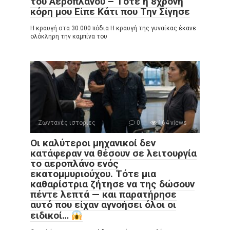
του Αεροπλάνου – Τότε η 8χρονη
κόρη μου Είπε Κάτι που Την Σίγησε
Η κραυγή στα 30.000 πόδια Η κραυγή της γυναίκας έκανε
ολόκληρη την καμπίνα του
Ζωντανές ιστορίες
0
164 views
Οι καλύτεροι μηχανικοί δεν
κατάφεραν να θέσουν σε λειτουργία
το αεροπλάνο ενός
εκατομμυριούχου. Τότε μια
καθαρίστρια ζήτησε να της δώσουν
πέντε λεπτά — και παρατήρησε
αυτό που είχαν αγνοήσει όλοι οι
ειδικοί…