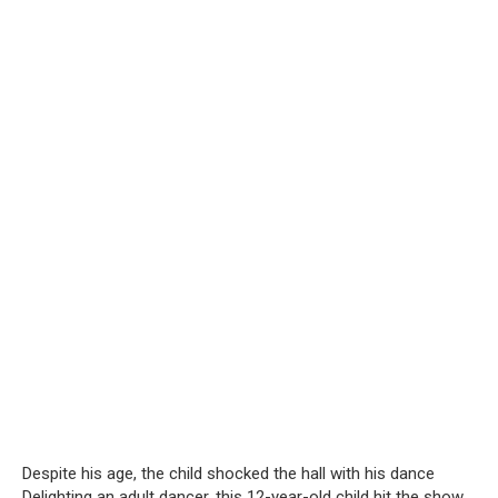
Despite his age, the child shocked the hall with his dance
Delighting an adult dancer, this 12-year-old child hit the show