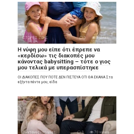
ΙΣΤΟΡΙΕΣ ΖΩΗΣ
0
5 views
Η νύφη μου είπε ότι έπρεπε να
«κερδίσω» τις διακοπές μου
κάνοντας babysitting – τότε ο γιος
μου τελικά με υπερασπίστηκε
ΟΙ ΔΙΑΚΟΠΕΣ ΠΟΥ ΠΟΤΕ ΔΕΝ ΠΙΣΤΕΥΑ ΟΤΙ ΘΑ ΕΚΑΝΑ Στα
εξήντα πέντε μου, είδα
Ζωντανές ιστορίες
0
70 views