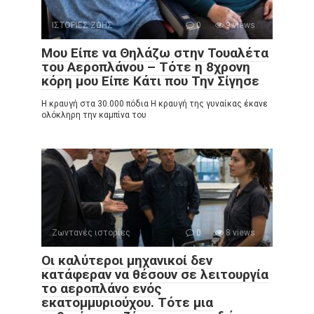
ΙΣΤΟΡΙΕΣ ΖΩΗΣ
0
9 views
Μου Είπε να Θηλάζω στην Τουαλέτα
του Αεροπλάνου – Τότε η 8χρονη
κόρη μου Είπε Κάτι που Την Σίγησε
Η κραυγή στα 30.000 πόδια Η κραυγή της γυναίκας έκανε
ολόκληρη την καμπίνα του
Ζωντανές ιστορίες
0
8 views
Οι καλύτεροι μηχανικοί δεν
κατάφεραν να θέσουν σε λειτουργία
το αεροπλάνο ενός
εκατομμυριούχου. Τότε μια