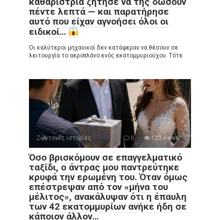
καθαρίστρια ζήτησε να της δώσουν
πέντε λεπτά — και παρατήρησε
αυτό που είχαν αγνοήσει όλοι οι
ειδικοί…
Οι καλύτεροι μηχανικοί δεν κατάφεραν να θέσουν σε
λειτουργία το αεροπλάνο ενός εκατομμυριούχου. Τότε
Ζωντανές ιστορίες
0
123 views
Όσο βρισκόμουν σε επαγγελματικό
ταξίδι, ο άντρας μου παντρεύτηκε
κρυφά την ερωμένη του. Όταν όμως
επέστρεψαν από τον «μήνα του
μέλιτος», ανακάλυψαν ότι η έπαυλη
των 42 εκατομμυρίων ανήκε ήδη σε
κάποιον άλλον…