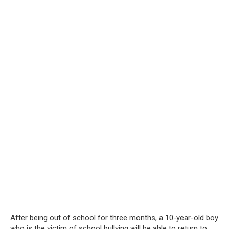
After being out of school for three months, a 10-year-old boy
who is the victim of school bullying will be able to return to