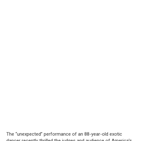
The “unexpected” performance of an 88-year-old exotic
dancer recently thrilled the judges and audience of America’s