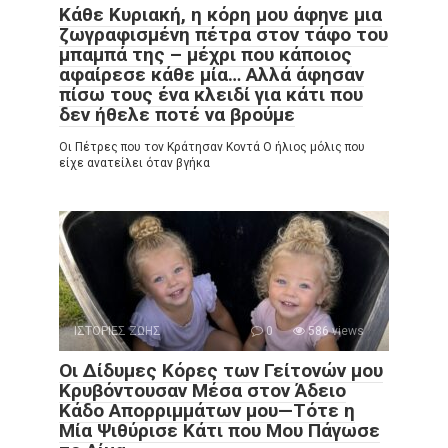
Κάθε Κυριακή, η κόρη μου άφηνε μια
ζωγραφισμένη πέτρα στον τάφο του
μπαμπά της – μέχρι που κάποιος
αφαίρεσε κάθε μία… Αλλά άφησαν
πίσω τους ένα κλειδί για κάτι που
δεν ήθελε ποτέ να βρούμε
Οι Πέτρες που τον Κράτησαν Κοντά Ο ήλιος μόλις που
είχε ανατείλει όταν βγήκα
ΙΣΤΟΡΙΕΣ ΖΩΗΣ
0
586 views
Οι Δίδυμες Κόρες των Γείτονών μου
Κρυβόντουσαν Μέσα στον Άδειο
Κάδο Απορριμμάτων μου—Τότε η
Μία Ψιθύρισε Κάτι που Μου Πάγωσε