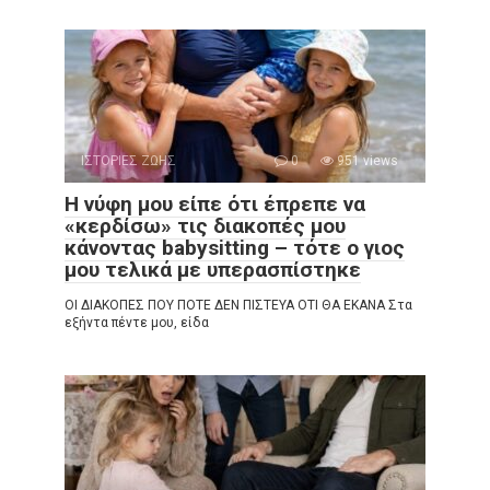
ΙΣΤΟΡΙΕΣ ΖΩΗΣ
0
951 views
Η νύφη μου είπε ότι έπρεπε να
«κερδίσω» τις διακοπές μου
κάνοντας babysitting – τότε ο γιος
μου τελικά με υπερασπίστηκε
ΟΙ ΔΙΑΚΟΠΕΣ ΠΟΥ ΠΟΤΕ ΔΕΝ ΠΙΣΤΕΥΑ ΟΤΙ ΘΑ ΕΚΑΝΑ Στα
εξήντα πέντε μου, είδα