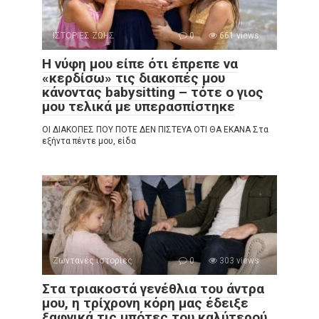
ΙΣΤΟΡΙΕΣ ΖΩΗΣ
0
661 views
Η νύφη μου είπε ότι έπρεπε να
«κερδίσω» τις διακοπές μου
κάνοντας babysitting – τότε ο γιος
μου τελικά με υπερασπίστηκε
ΟΙ ΔΙΑΚΟΠΕΣ ΠΟΥ ΠΟΤΕ ΔΕΝ ΠΙΣΤΕΥΑ ΟΤΙ ΘΑ ΕΚΑΝΑ Στα
εξήντα πέντε μου, είδα
Ζωντανές ιστορίες
0
303 views
Στα τριακοστά γενέθλια του άντρα
μου, η τρίχρονη κόρη μας έδειξε
ξαφνικά τις μπότες του καλύτερού