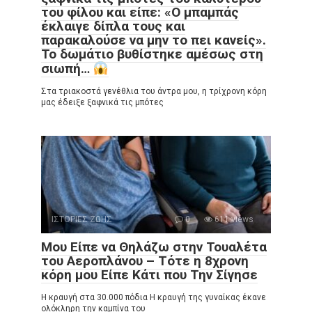
του φίλου και είπε: «Ο μπαμπάς
έκλαιγε δίπλα τους και
παρακαλούσε να μην το πει κανείς».
Το δωμάτιο βυθίστηκε αμέσως στη
σιωπή…
Στα τριακοστά γενέθλια του άντρα μου, η τρίχρονη κόρη
μας έδειξε ξαφνικά τις μπότες
ΙΣΤΟΡΙΕΣ ΖΩΗΣ
0
611 views
Μου Είπε να Θηλάζω στην Τουαλέτα
του Αεροπλάνου – Τότε η 8χρονη
κόρη μου Είπε Κάτι που Την Σίγησε
Η κραυγή στα 30.000 πόδια Η κραυγή της γυναίκας έκανε
ολόκληρη την καμπίνα του