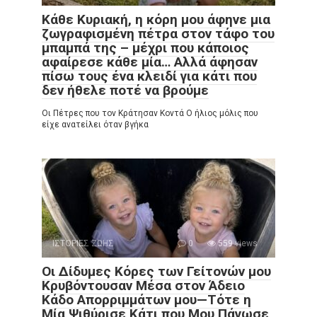
Κάθε Κυριακή, η κόρη μου άφηνε μια
ζωγραφισμένη πέτρα στον τάφο του
μπαμπά της – μέχρι που κάποιος
αφαίρεσε κάθε μία… Αλλά άφησαν
πίσω τους ένα κλειδί για κάτι που
δεν ήθελε ποτέ να βρούμε
Οι Πέτρες που τον Κράτησαν Κοντά Ο ήλιος μόλις που
είχε ανατείλει όταν βγήκα
ΙΣΤΟΡΙΕΣ ΖΩΗΣ
0
559 views
Οι Δίδυμες Κόρες των Γείτονών μου
Κρυβόντουσαν Μέσα στον Άδειο
Κάδο Απορριμμάτων μου—Τότε η
Μία Ψιθύρισε Κάτι που Μου Πάγωσε