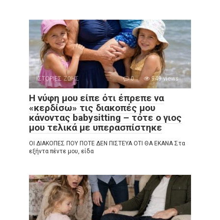
ΙΣΤΟΡΙΕΣ ΖΩΗΣ
0
949 views
Η νύφη μου είπε ότι έπρεπε να
«κερδίσω» τις διακοπές μου
κάνοντας babysitting – τότε ο γιος
μου τελικά με υπερασπίστηκε
ΟΙ ΔΙΑΚΟΠΕΣ ΠΟΥ ΠΟΤΕ ΔΕΝ ΠΙΣΤΕΥΑ ΟΤΙ ΘΑ ΕΚΑΝΑ Στα
εξήντα πέντε μου, είδα