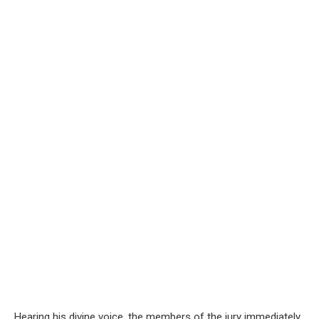
Hearing his divine voice, the members of the jury immediately