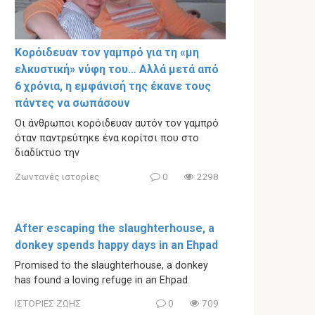
Κορόιδευαν τον γαμπρό για τη «μη
ελκυστική» νύφη του… Αλλά μετά από
6 χρόνια, η εμφάνισή της έκανε τους
πάντες να σωπάσουν
Οι άνθρωποι κορόιδευαν αυτόν τον γαμπρό
όταν παντρεύτηκε ένα κορίτσι που στο
διαδίκτυο την
Ζωντανές ιστορίες
0
2298
After escaping the slaughterhouse, a
donkey spends happy days in an Ehpad
Promised to the slaughterhouse, a donkey
has found a loving refuge in an Ehpad
ΙΣΤΟΡΙΕΣ ΖΩΗΣ
0
709