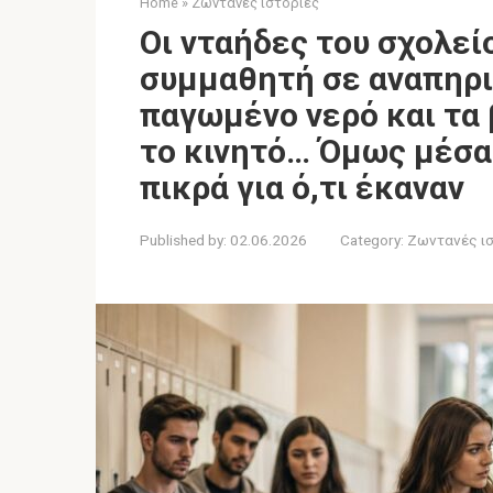
Home
»
Ζωντανές ιστορίες
Οι νταήδες του σχολεί
συμμαθητή σε αναπηρικ
παγωμένο νερό και τα
το κινητό… Όμως μέσα
πικρά για ό,τι έκαναν
Published by:
02.06.2026
Category:
Ζωντανές ι