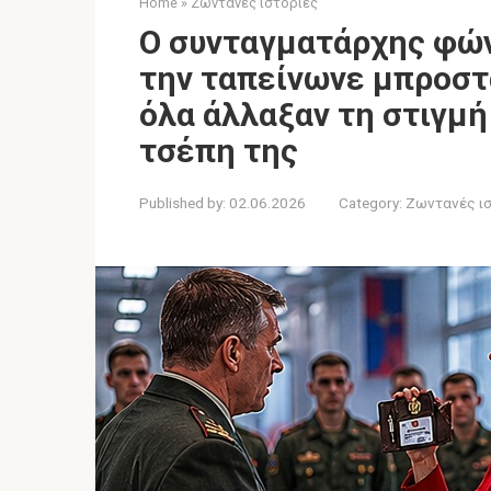
Home
»
Ζωντανές ιστορίες
Ο συνταγματάρχης φών
την ταπείνωνε μπροστ
όλα άλλαξαν τη στιγμή
τσέπη της
Published by:
02.06.2026
Category:
Ζωντανές ι