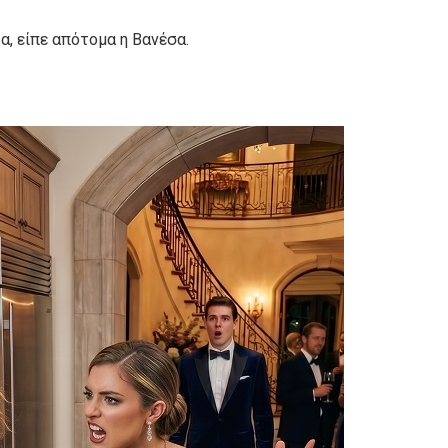
α, είπε απότομα η Βανέσα.