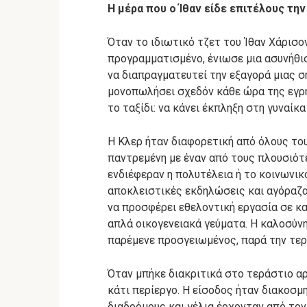
Η μέρα που ο Ίθαν είδε επιτέλους την
Όταν το ιδιωτικό τζετ του Ίθαν Χάρισ
προγραμματισμένο, ένιωσε μια ασυνήθισ
να διαπραγματευτεί την εξαγορά μιας σ
μονοπωλήσει σχεδόν κάθε ώρα της εγρή
το ταξίδι: να κάνει έκπληξη στη γυναίκα
Η Κλερ ήταν διαφορετική από όλους το
παντρεμένη με έναν από τους πλουσιότε
ενδιέφεραν η πολυτέλεια ή το κοινωνικ
αποκλειστικές εκδηλώσεις και αγόραζα
να προσφέρει εθελοντική εργασία σε κα
απλά οικογενειακά γεύματα. Η καλοσύνη
παρέμενε προσγειωμένος, παρά την τερ
Όταν μπήκε διακριτικά στο τεράστιο α
κάτι περίεργο. Η είσοδος ήταν διακοσμ
διαδρόμους και γέλια έρχονταν από το