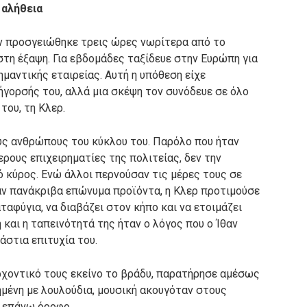
 αλήθεια
ον προσγειώθηκε τρεις ώρες νωρίτερα από το
τη έξαψη. Για εβδομάδες ταξίδευε στην Ευρώπη για
ημαντικής εταιρείας. Αυτή η υπόθεση είχε
γορσής του, αλλά μια σκέψη τον συνόδευε σε όλο
 του, τη Κλερ.
υς ανθρώπους του κύκλου του. Παρόλο που ήταν
ρους επιχειρηματίες της πολιτείας, δεν την
ό κύρος. Ενώ άλλοι περνούσαν τις μέρες τους σε
ν πανάκριβα επώνυμα προϊόντα, η Κλερ προτιμούσε
ταφύγια, να διαβάζει στον κήπο και να ετοιμάζει
 και η ταπεινότητά της ήταν ο λόγος που ο Ίθαν
άστια επιτυχία του.
ρχοντικό τους εκείνο το βράδυ, παρατήρησε αμέσως
ημένη με λουλούδια, μουσική ακουγόταν στους
ν επάνω όροφο.