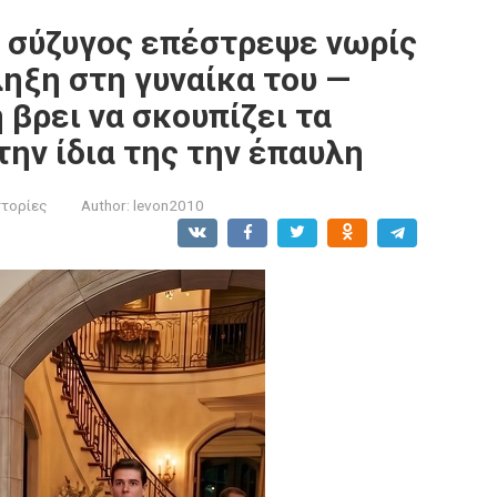
 σύζυγος επέστρεψε νωρίς
ληξη στη γυναίκα του —
η βρει να σκουπίζει τα
την ίδια της την έπαυλη
στορίες
Author:
levon2010