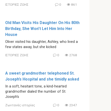
ΙΣΤΟΡΙΕΣ ΖΩΗΣ
0
861
Old Man Visits His Daughter On His 80th
Birthday, She Won’t Let Him Into Her
House
Oliver visited his daughter, Ashley, who lived a
few states away, but she kicked
ΙΣΤΟΡΙΕΣ ΖΩΗΣ
0
2768
A sweet grandmother telephoned St.
Joseph’s Hospital and she timidly asked
In a soft, hesitant tone, a kind-hearted
grandmother dialed the number of St.
Joseph’s
Ζωντανές ιστορίες
0
2347