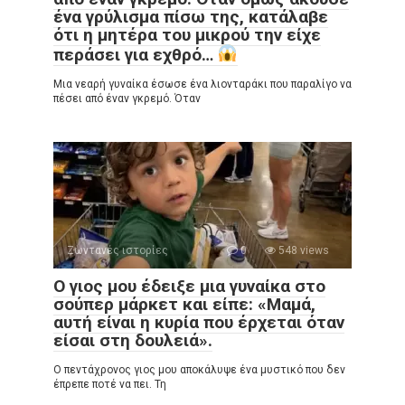
ένα γρύλισμα πίσω της, κατάλαβε
ότι η μητέρα του μικρού την είχε
περάσει για εχθρό…
Μια νεαρή γυναίκα έσωσε ένα λιονταράκι που παραλίγο να
πέσει από έναν γκρεμό. Όταν
Ζωντανές ιστορίες
0
548 views
Ο γιος μου έδειξε μια γυναίκα στο
σούπερ μάρκετ και είπε: «Μαμά,
αυτή είναι η κυρία που έρχεται όταν
είσαι στη δουλειά».
Ο πεντάχρονος γιος μου αποκάλυψε ένα μυστικό που δεν
έπρεπε ποτέ να πει. Τη