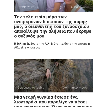
ΙΣΤΟΡΙΕΣ ΖΩΗΣ
0
159 views
Την τελευταία μέρα των
ονειρεμένων διακοπών της κόρης
μας, ο διευθυντής του ξενοδοχείου
αποκάλυψε την αλήθεια που έκρυβε
ο σύζυγός μου
Η Τελική Επιθυμία της Λίλι Μέχρι τα δέκα της χρόνια, η
Λίλι είχε υποφέρει
Ζωντανές ιστορίες
0
24 views
Μια νεαρή γυναίκα έσωσε ένα
λιονταράκι που παραλίγο να πέσει
από έναν γκρεμό. Όταν όμως άκουσε