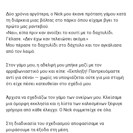
Δύο χρόνια αργότερα, ο Nick μου έκανε πρόταση γάμου κατά
τη διάρκεια μιας βόλτας στο πάρκο όπου είχαμε βγει το
πρώτο μας ραντεβού.
«Ναι», είπα πριν καν ανοίξει το κουτί με το δαχτυλίδι.
Γέλασε. «Δεν έχω καν τελειώσει ακόμα.»
Μου πέρασε το δαχτυλίδι στο δάχτυλο και τον αγκάλιασα
από τον λαιμό.
Στον γάμο μου, η αδελφή μου μπήκε μαζί με τον
αρραβωνιαστικό μου και είπε: «Έκπληξη! Παντρευόμαστε
αντί για σένα» — χωρίς να υποψιάζεται ούτε για μια στιγμή
ότι είχε πέσει κατευθείαν στο σχέδιό μου.
Άρχισα να σχεδιάζω τον γάμο των ονείρων μου. Κλείσαμε
μια όμορφη εκκλησία και η λίστα των καλεσμένων ξέφυγε
γρήγορα από κάθε έλεγχο. Ο Nick συμμετείχε σε όλα.
Στη διαδικασία του σχεδιασμού αποφασίσαμε να
μοιράσουμε τα έξοδα στη μέση.