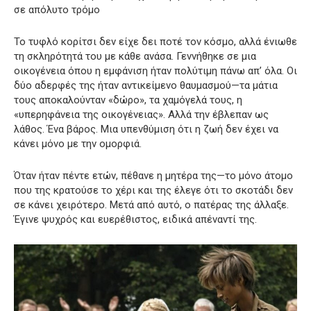
σε απόλυτο τρόμο
Το τυφλό κορίτσι δεν είχε δει ποτέ τον κόσμο, αλλά ένιωθε
τη σκληρότητά του με κάθε ανάσα. Γεννήθηκε σε μια
οικογένεια όπου η εμφάνιση ήταν πολύτιμη πάνω απ’ όλα. Οι
δύο αδερφές της ήταν αντικείμενο θαυμασμού—τα μάτια
τους αποκαλούνταν «δώρο», τα χαμόγελά τους, η
«υπερηφάνεια της οικογένειας». Αλλά την έβλεπαν ως
λάθος. Ένα βάρος. Μια υπενθύμιση ότι η ζωή δεν έχει να
κάνει μόνο με την ομορφιά.
Όταν ήταν πέντε ετών, πέθανε η μητέρα της—το μόνο άτομο
που της κρατούσε το χέρι και της έλεγε ότι το σκοτάδι δεν
σε κάνει χειρότερο. Μετά από αυτό, ο πατέρας της άλλαξε.
Έγινε ψυχρός και ευερέθιστος, ειδικά απέναντί ​​της.