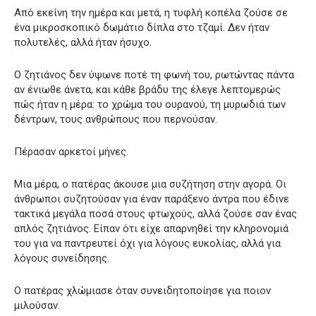
Από εκείνη την ημέρα και μετά, η τυφλή κοπέλα ζούσε σε
ένα μικροσκοπικό δωμάτιο δίπλα στο τζαμί. Δεν ήταν
πολυτελές, αλλά ήταν ήσυχο.
Ο ζητιάνος δεν ύψωνε ποτέ τη φωνή του, ρωτώντας πάντα
αν ένιωθε άνετα, και κάθε βράδυ της έλεγε λεπτομερώς
πώς ήταν η μέρα: το χρώμα του ουρανού, τη μυρωδιά των
δέντρων, τους ανθρώπους που περνούσαν.
Πέρασαν αρκετοί μήνες.
Μια μέρα, ο πατέρας άκουσε μια συζήτηση στην αγορά. Οι
άνθρωποι συζητούσαν για έναν παράξενο άντρα που έδινε
τακτικά μεγάλα ποσά στους φτωχούς, αλλά ζούσε σαν ένας
απλός ζητιάνος. Είπαν ότι είχε απαρνηθεί την κληρονομιά
του για να παντρευτεί όχι για λόγους ευκολίας, αλλά για
λόγους συνείδησης.
Ο πατέρας χλώμιασε όταν συνειδητοποίησε για ποιον
μιλούσαν.