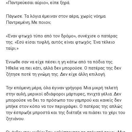
«Παντρεύεσαι αύριο», είπε ξηρά.
Πάγωσε. Τα λόγια έμειναν στον αέρα, χωρίς νόημα.
Παντρεμένη; Με ποιον;
«Έναν φτωχό τύπο από τον δρόμο», συνέχισε ο πατέρας
της. «Εσύ είσαι τυφλή, αυτός είναι φτωχός. Ένα τέλειο
ταίρι.»
Ένιωθε σαν να είχε πέσει η γη κάτω από τα πόδια της.
Ήθελε να πει κάτι, αλλά δεν μπορούσε. Ο πατέρας της δεν
ζήτησε ποτέ τη γνώμη της. Δεν είχε άλλη επιλογή.
Την επόμενη μέρα, όλα έγιναν γρήγορα. Μια μικρή τελετή
στην αυλή, μερικοί αδιάφοροι μάρτυρες, πνιχτά γέλια. Δεν
μπορούσε να δει το πρόσωπο του γαμπρού και κανείς δεν
μπήκε στον κόπο να τον περιγράψει. Ο πατέρας της απλώς
την έσπρωξε μπροστά και της διέταξε να πιάσει το χέρι του
ζητιάνου.