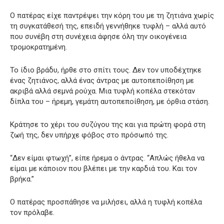
Ο πατέρας είχε παντρέψει την κόρη του με τη ζητιάνα χωρίς
τη συγκατάθεσή της, επειδή γεννήθηκε τυφλή – αλλά αυτό
που συνέβη στη συνέχεια άφησε όλη την οικογένεια
τρομοκρατημένη.
Το ίδιο βράδυ, ήρθε στο σπίτι τους. Δεν τον υποδέχτηκε
ένας ζητιάνος, αλλά ένας άντρας με αυτοπεποίθηση με
ακριβά αλλά σεμνά ρούχα. Μια τυφλή κοπέλα στεκόταν
δίπλα του – ήρεμη, γεμάτη αυτοπεποίθηση, με όρθια στάση.
Κράτησε το χέρι του συζύγου της και για πρώτη φορά στη
ζωή της, δεν υπήρχε φόβος στο πρόσωπό της.
“Δεν είμαι φτωχή”, είπε ήρεμα ο άντρας. “Απλώς ήθελα να
είμαι με κάποιον που βλέπει με την καρδιά του. Και τον
βρήκα.”
Ο πατέρας προσπάθησε να μιλήσει, αλλά η τυφλή κοπέλα
τον πρόλαβε.