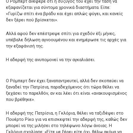
Ο Ρόμπερτ ανέφερε ότι η σύζυγός του έχει την τάση να
εξαφανίζεται για σύντομα χρονικά διαστήματα. Είπε:
«Γυρίζω σπίτι ένα βράδυ και έχει απλώς φύγει, και κανείς
δεν ξέρει πού βρίσκεται».
Αλλά αφού δεν επέστρεψε σπίτι για σχεδόν έξι μήνες,
υπέβαλε δήλωση αγνοουμένου και ενημέρωσε τις αρχές για
την εξαφάνισή της.
Η αδερφή της ανυπομονεί να την αγκαλιάσει.
Ο Ρόμπερτ δεν έχει ξαναπαντρευτεί, αλλά δεν σκοπεύει να
ξαναδεί την Πατρίσια, παραδεχόμενος ότι τώρα θέλει να
ξεχάσει το παρελθόν, αν και λέει ότι είναι «ανακουφισμένος
που βρέθηκε».
Η αδερφή της Πατρίσια, η Γκλόρια, θέλει να ταξιδέψει στο
Πουέρτο Ρίκο για να επισκεφτεί την αδερφή της, καθώς δεν
μπορεί να της μιλήσει στο τηλέφωνο λόγω άνοιας. Η
Γκλόρια σχολίασε: «Είτε με ξέρει είτε όχι, θέλω ακόμα να