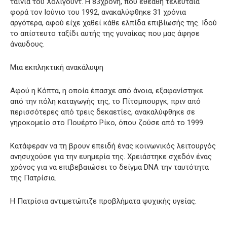
ταινία του Χόλιγουντ. Η 83χρονη, που εθεάθη τελευταία
φορά τον Ιούνιο του 1992, ανακαλύφθηκε 31 χρόνια
αργότερα, αφού είχε χαθεί κάθε ελπίδα επιβίωσής της. Ιδού
το απίστευτο ταξίδι αυτής της γυναίκας που μας άφησε
άναυδους.
Μια εκπληκτική ανακάλυψη
Αφού η Κόπτα, η οποία έπασχε από άνοια, εξαφανίστηκε
από την πόλη καταγωγής της, το Πίτσμπουργκ, πριν από
περισσότερες από τρεις δεκαετίες, ανακαλύφθηκε σε
γηροκομείο στο Πουέρτο Ρίκο, όπου ζούσε από το 1999.
Κατάφεραν να τη βρουν επειδή ένας κοινωνικός λειτουργός
ανησυχούσε για την ευημερία της. Χρειάστηκε σχεδόν ένας
χρόνος για να επιβεβαιώσει το δείγμα DNA την ταυτότητα
της Πατρίσια.
Η Πατρίσια αντιμετώπιζε προβλήματα ψυχικής υγείας.