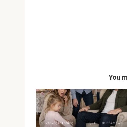
You m
Ζωντανές ιστορίες
0
224 views