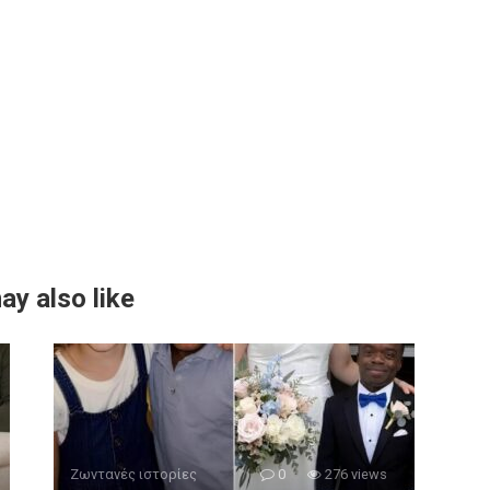
ay also like
Ζωντανές ιστορίες
0
276 views