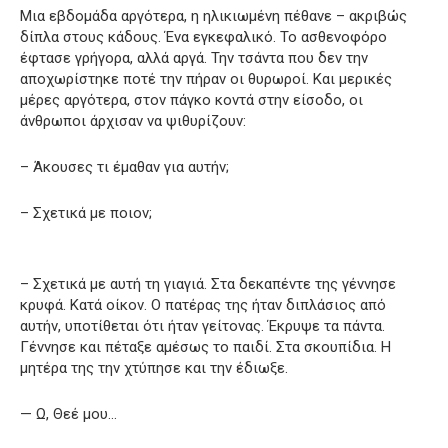
Μια εβδομάδα αργότερα, η ηλικιωμένη πέθανε – ακριβώς
δίπλα στους κάδους. Ένα εγκεφαλικό. Το ασθενοφόρο
έφτασε γρήγορα, αλλά αργά. Την τσάντα που δεν την
αποχωρίστηκε ποτέ την πήραν οι θυρωροί. Και μερικές
μέρες αργότερα, στον πάγκο κοντά στην είσοδο, οι
άνθρωποι άρχισαν να ψιθυρίζουν:
– Άκουσες τι έμαθαν για αυτήν;
– Σχετικά με ποιον;
– Σχετικά με αυτή τη γιαγιά. Στα δεκαπέντε της γέννησε
κρυφά. Κατά οίκον. Ο πατέρας της ήταν διπλάσιος από
αυτήν, υποτίθεται ότι ήταν γείτονας. Έκρυψε τα πάντα.
Γέννησε και πέταξε αμέσως το παιδί. Στα σκουπίδια. Η
μητέρα της την χτύπησε και την έδιωξε.
— Ω, Θεέ μου…