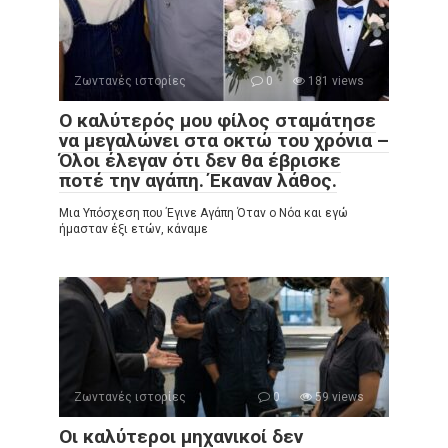
Ζωντανές ιστορίες
0
181 views
Ο καλύτερός μου φίλος σταμάτησε
να μεγαλώνει στα οκτώ του χρόνια –
Όλοι έλεγαν ότι δεν θα έβρισκε
ποτέ την αγάπη. Έκαναν λάθος.
Μια Υπόσχεση που Έγινε Αγάπη Όταν ο Νόα και εγώ
ήμασταν έξι ετών, κάναμε
Ζωντανές ιστορίες
0
59 views
Οι καλύτεροι μηχανικοί δεν