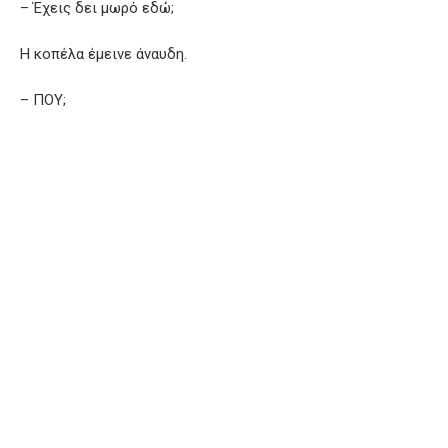
– Έχεις δει μωρό εδώ;
Η κοπέλα έμεινε άναυδη.
– ΠΟΥ;