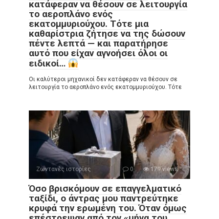
κατάφεραν να θέσουν σε λειτουργία
το αεροπλάνο ενός
εκατομμυριούχου. Τότε μια
καθαρίστρια ζήτησε να της δώσουν
πέντε λεπτά — και παρατήρησε
αυτό που είχαν αγνοήσει όλοι οι
ειδικοί…
Οι καλύτεροι μηχανικοί δεν κατάφεραν να θέσουν σε
λειτουργία το αεροπλάνο ενός εκατομμυριούχου. Τότε
Ζωντανές ιστορίες
0
179 views
Όσο βρισκόμουν σε επαγγελματικό
ταξίδι, ο άντρας μου παντρεύτηκε
κρυφά την ερωμένη του. Όταν όμως
επέστρεψαν από τον «μήνα του