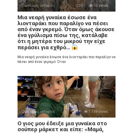
Ζωντανές ιστορίες
0
33 views
Μια νεαρή γυναίκα έσωσε ένα
λιονταράκι που παραλίγο να πέσει
από έναν γκρεμό. Όταν όμως άκουσε
ένα γρύλισμα πίσω της, κατάλαβε
ότι η μητέρα του μικρού την είχε
περάσει για εχθρό…
Μια νεαρή γυναίκα έσωσε ένα λιονταράκι που παραλίγο να
πέσει από έναν γκρεμό. Όταν
Ζωντανές ιστορίες
0
1,139 views
Ο γιος μου έδειξε μια γυναίκα στο
σούπερ μάρκετ και είπε: «Μαμά,