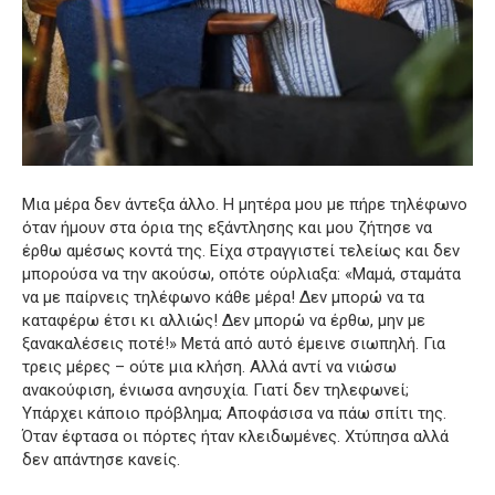
Μια μέρα δεν άντεξα άλλο.
Η μητέρα μου με πήρε τηλέφωνο
όταν ήμουν στα όρια της εξάντλησης και μου ζήτησε να
έρθω αμέσως κοντά της.
Είχα στραγγιστεί τελείως και δεν
μπορούσα να την ακούσω, οπότε ούρλιαξα:
«Μαμά, σταμάτα
να με παίρνεις τηλέφωνο κάθε μέρα!
Δεν μπορώ να τα
καταφέρω έτσι κι αλλιώς!
Δεν μπορώ να έρθω, μην με
ξανακαλέσεις ποτέ!»
Μετά από αυτό έμεινε σιωπηλή.
Για
τρεις μέρες – ούτε μια κλήση.
Αλλά αντί να νιώσω
ανακούφιση, ένιωσα ανησυχία.
Γιατί δεν τηλεφωνεί;
Υπάρχει κάποιο πρόβλημα;
Αποφάσισα να πάω σπίτι της.
Όταν έφτασα οι πόρτες ήταν κλειδωμένες.
Χτύπησα αλλά
δεν απάντησε κανείς.