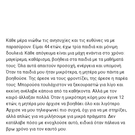
Κάθε μέρα νιώθω τις ανησυχίες και τις ευθύνες να με
παρασύρουν.
Είμαι 44 ετών, έχω τρία παιδιά και μόνιμη
δουλειά.
Κάθε απόγευμα είναι μια μάχη ενάντια στο χρόνο:
μαγείρεμα, καθάρισμα, βοήθεια στα παιδιά με τα μαθήματά
τους.
Όλα αυτά απαιτούν προσοχή, ενέργεια και υπομονή.
Όταν τα παιδιά μου ήταν μικρότερα, η μητέρα μου πάντα με
βοηθούσε.
Της άρεσε να τους φροντίζει, της άρεσε η παρέα
τους.
Μπορούσα τουλάχιστον να ξεκουραστώ για λίγο και
εκείνη ανέλαβε κάποια από τα καθήκοντα.
Αλλά με τον
καιρό άλλαξαν πολλά.
Όταν η μικρότερη κόρη μου έγινε 12
ετών, η μητέρα μου άρχισε να βοηθάει όλο και λιγότερο.
Άρχισε να μου τηλεφωνεί πιο συχνά, όχι για να με στηρίξει,
αλλά απλώς για να μιλήσουμε για μικρά πράγματα.
Δεν
κατάλαβε πόσο με ενοχλούσε αυτό, ειδικά όταν πάλευα να
βρω χρόνο για τον εαυτό μου.