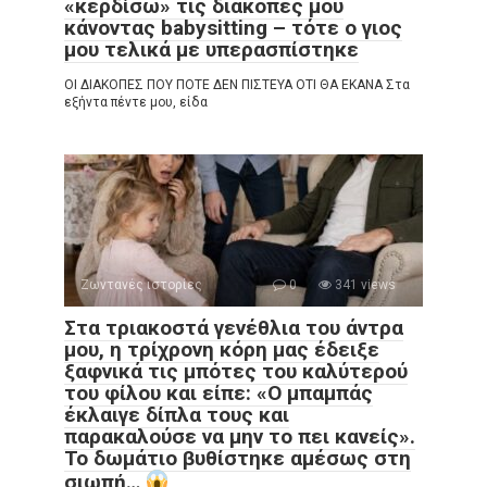
«κερδίσω» τις διακοπές μου
κάνοντας babysitting – τότε ο γιος
μου τελικά με υπερασπίστηκε
ΟΙ ΔΙΑΚΟΠΕΣ ΠΟΥ ΠΟΤΕ ΔΕΝ ΠΙΣΤΕΥΑ ΟΤΙ ΘΑ ΕΚΑΝΑ Στα
εξήντα πέντε μου, είδα
Ζωντανές ιστορίες
0
341 views
Στα τριακοστά γενέθλια του άντρα
μου, η τρίχρονη κόρη μας έδειξε
ξαφνικά τις μπότες του καλύτερού
του φίλου και είπε: «Ο μπαμπάς
έκλαιγε δίπλα τους και
παρακαλούσε να μην το πει κανείς».
Το δωμάτιο βυθίστηκε αμέσως στη
σιωπή…