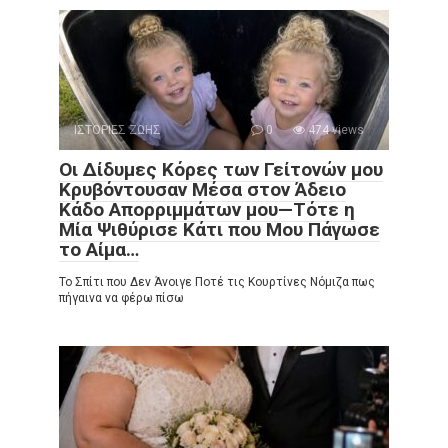
ΙΣΤΟΡΙΕΣ ΖΩΗΣ
0
474 views
Οι Δίδυμες Κόρες των Γείτονών μου
Κρυβόντουσαν Μέσα στον Άδειο
Κάδο Απορριμμάτων μου—Τότε η
Μία Ψιθύρισε Κάτι που Μου Πάγωσε
το Αίμα…
Το Σπίτι που Δεν Άνοιγε Ποτέ τις Κουρτίνες Νόμιζα πως
πήγαινα να φέρω πίσω