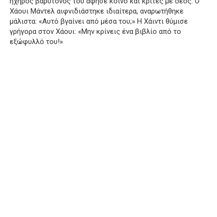
ηχηρός βαρύτονός του άφησε κοινό και κριτές με δέος. Ο
Χάουι Μάντελ αιφνιδιάστηκε ιδιαίτερα, αναρωτήθηκε
μάλιστα: «Αυτό βγαίνει από μέσα του;» Η Χάιντι θύμισε
γρήγορα στον Χάουι: «Μην κρίνεις ένα βιβλίο από το
εξώφυλλό του!»