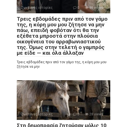
Ζωντανές ιστορίες
0
96 views
Τρεις εβδομάδες πριν από τον γάμο
της, η κόρη μου μου ζήτησε να μην
πάω, επειδή φοβόταν ότι θα την
εξέθετα μπροστά στην πλούσια
οικογένεια του αρραβωνιαστικού
της. Όμως στην τελετή ο γαμπρός
με είδε — και όλα άλλαξαν
Τρεις εβδομάδες πριν από τον γάμο της, η κόρη μου μου
ζήτησε να μην
Ζωντανές ιστορίες
0
28 views
Στη δημοπρασία ζητούσαν μόλις 10