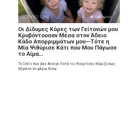
ΙΣΤΟΡΙΕΣ ΖΩΗΣ
0
846 views
Οι Δίδυμες Κόρες των Γείτονών μου
Κρυβόντουσαν Μέσα στον Άδειο
Κάδο Απορριμμάτων μου—Τότε η
Μία Ψιθύρισε Κάτι που Μου Πάγωσε
το Αίμα…
Το Σπίτι που Δεν Άνοιγε Ποτέ τις Κουρτίνες Νόμιζα πως
πήγαινα να φέρω πίσω