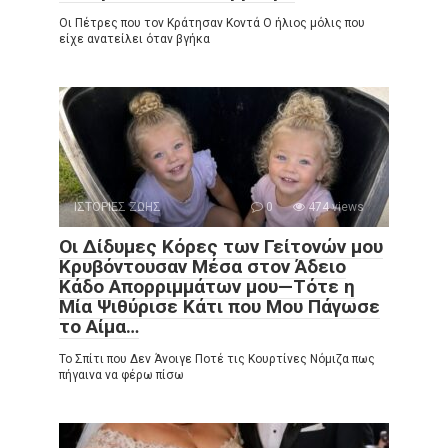
Οι Πέτρες που τον Κράτησαν Κοντά Ο ήλιος μόλις που
είχε ανατείλει όταν βγήκα
ΙΣΤΟΡΙΕΣ ΖΩΗΣ
0
474 views
Οι Δίδυμες Κόρες των Γείτονών μου
Κρυβόντουσαν Μέσα στον Άδειο
Κάδο Απορριμμάτων μου—Τότε η
Μία Ψιθύρισε Κάτι που Μου Πάγωσε
το Αίμα…
Το Σπίτι που Δεν Άνοιγε Ποτέ τις Κουρτίνες Νόμιζα πως
πήγαινα να φέρω πίσω