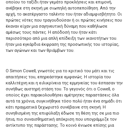
οποίου το ταξίδι ήταν γεμάτο προκλήσεις και επιμονή,
ανέβηκε στη σκηνή με σιωπηλή αυτοπεποίθηση.
Από την
αρχή, το ακατέργαστο ταλέντο του ήταν αδιαμφισβήτητο.
Οι
πρώτες νότες που τραγουδούσαν ή οι πρώτες κινήσεις που
έκαναν είχαν μια σαγηνευτική δύναμη που καθήλωσε
αμέσως τους πάντες.
Η απόδοσή του ήταν κάτι
περισσότερο από μια απλή επίδειξη των ικανοτήτων του.
ήταν μια εγκάρδια έκφραση της προσωπικής του ιστορίας,
των αγώνων και των θριάμβων του.
Ο Simon Cowell, γνωστός για το κριτικό του μάτι και τις
απαιτήσεις του, επηρεάστηκε εμφανώς.
Η ιστορία του
καλλιτέχνη και η ειλικρίνεια της ερμηνείας του έσπασαν την
συνήθως αυστηρή στάση του.
Το γεγονός ότι ο Cowell, ο
οποίος έχει παρακολουθήσει αμέτρητες παραστάσεις όλα
αυτά τα χρόνια, συγκινήθηκε τόσο πολύ ήταν ένα σημάδι ότι
κάτι πραγματικά ξεχωριστό συνέβαινε στη σκηνή.
Η
συνηθισμένη της επιφύλαξη έδωσε τη θέση της σε μια πιο
ήπια, πιο συναισθηματική απόκριση που υπογράμμιζε τον
αντίκτυπο της παράστασης.
Το κοινό ένιωσε επίσης μια