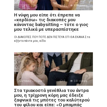
ΙΣΤΟΡΙΕΣ ΖΩΗΣ
0
939 views
Η νύφη μου είπε ότι έπρεπε να
«κερδίσω» τις διακοπές μου
κάνοντας babysitting – τότε ο γιος
μου τελικά με υπερασπίστηκε
ΟΙ ΔΙΑΚΟΠΕΣ ΠΟΥ ΠΟΤΕ ΔΕΝ ΠΙΣΤΕΥΑ ΟΤΙ ΘΑ ΕΚΑΝΑ Στα
εξήντα πέντε μου, είδα
Ζωντανές ιστορίες
0
341 views
Στα τριακοστά γενέθλια του άντρα
μου, η τρίχρονη κόρη μας έδειξε
ξαφνικά τις μπότες του καλύτερού
του φίλου και είπε: «Ο μπαμπάς