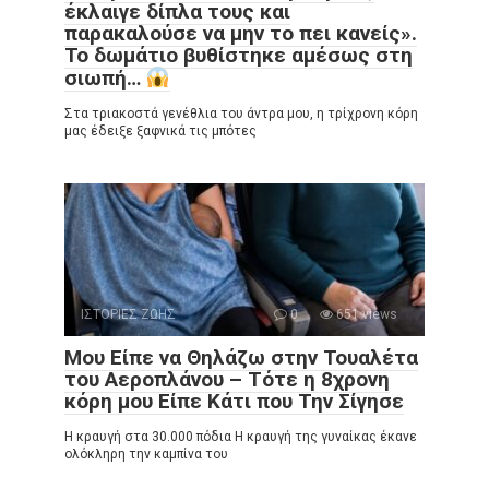
έκλαιγε δίπλα τους και
παρακαλούσε να μην το πει κανείς».
Το δωμάτιο βυθίστηκε αμέσως στη
σιωπή…
Στα τριακοστά γενέθλια του άντρα μου, η τρίχρονη κόρη
μας έδειξε ξαφνικά τις μπότες
ΙΣΤΟΡΙΕΣ ΖΩΗΣ
0
651 views
Μου Είπε να Θηλάζω στην Τουαλέτα
του Αεροπλάνου – Τότε η 8χρονη
κόρη μου Είπε Κάτι που Την Σίγησε
Η κραυγή στα 30.000 πόδια Η κραυγή της γυναίκας έκανε
ολόκληρη την καμπίνα του