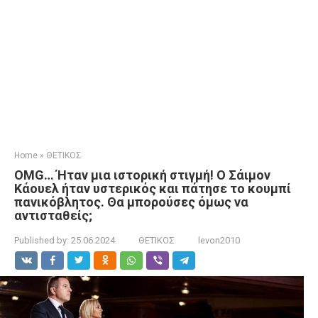
Home
»
ΘΕΤΙΚΟΣ
OMG… Ήταν μια ιστορική στιγμή! Ο Σάιμον
Κάουελ ήταν υστερικός και πάτησε το κουμπί
πανικόβλητος. Θα μπορούσες όμως να
αντισταθείς;
Published by:
25.06.2024
ΘΕΤΙΚΟΣ
levon2010