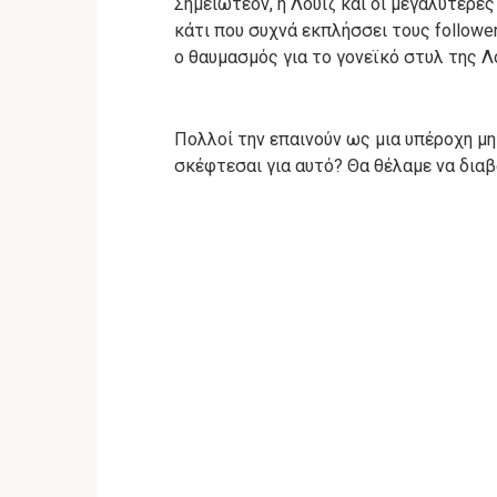
Σημειωτέον, η Λουίζ και οι μεγαλύτερε
κάτι που συχνά εκπλήσσει τους follower
ο θαυμασμός για το γονεϊκό στυλ της Λο
Πολλοί την επαινούν ως μια υπέροχη μη
σκέφτεσαι για αυτό?
Θα θέλαμε να δια