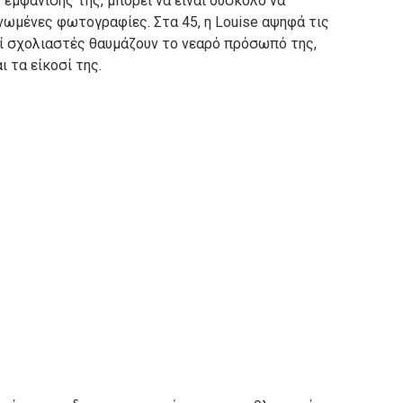
 εμφάνισής της, μπορεί να είναι δύσκολο να
ονωμένες φωτογραφίες.
Στα 45, η Louise αψηφά τις
ί σχολιαστές θαυμάζουν το νεαρό πρόσωπό της,
ι τα είκοσί της.