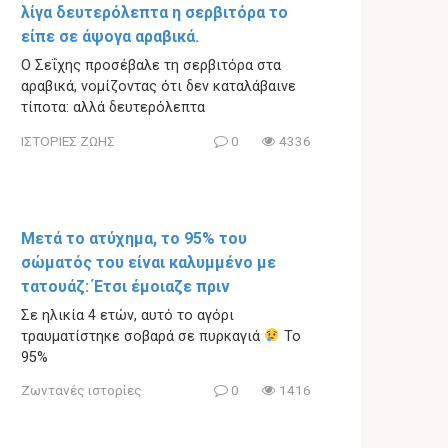
λίγα δευτερόλεπτα η σερβιτόρα το
είπε σε άψογα αραβικά.
Ο Σεΐχης προσέβαλε τη σερβιτόρα στα
αραβικά, νομίζοντας ότι δεν καταλάβαινε
τίποτα: αλλά δευτερόλεπτα
ΙΣΤΟΡΙΕΣ ΖΩΗΣ
0
4336
Μετά το ατύχημα, το 95% του
σώματός του είναι καλυμμένο με
τατουάζ: Έτσι έμοιαζε πριν
Σε ηλικία 4 ετών, αυτό το αγόρι
τραυματίστηκε σοβαρά σε πυρκαγιά
Το
95%
Ζωντανές ιστορίες
0
1416