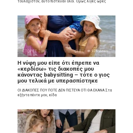
τουλάχιστον, αυτό πίστευαν όλοι. Όμως λίγες ώρες
ΙΣΤΟΡΙΕΣ ΖΩΗΣ
0
925 views
Η νύφη μου είπε ότι έπρεπε να
«κερδίσω» τις διακοπές μου
κάνοντας babysitting – τότε ο γιος
μου τελικά με υπερασπίστηκε
ΟΙ ΔΙΑΚΟΠΕΣ ΠΟΥ ΠΟΤΕ ΔΕΝ ΠΙΣΤΕΥΑ ΟΤΙ ΘΑ ΕΚΑΝΑ Στα
εξήντα πέντε μου, είδα