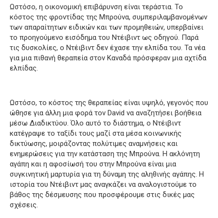
Ωστόσο, η οικονομική επιβάρυνση είναι τεράστια.
Το
κόστος της φροντίδας της Μπρούνα, συμπεριλαμβανομένων
των απαραίτητων ειδικών και των προμηθειών, υπερβαίνει
το προηγούμενο εισόδημα του Ντέιβιντ ως οδηγού.
Παρά
τις δυσκολίες, ο Ντέιβιντ δεν έχασε την ελπίδα του.
Τα νέα
για μια πιθανή θεραπεία στον Καναδά πρόσφεραν μια αχτίδα
ελπίδας.
Ωστόσο, το κόστος της θεραπείας είναι υψηλό, γεγονός που
ώθησε για άλλη μια φορά τον David να αναζητήσει βοήθεια
μέσω Διαδικτύου.
Όλο αυτό το διάστημα, ο Ντέιβιντ
κατέγραψε το ταξίδι τους μαζί στα μέσα κοινωνικής
δικτύωσης, μοιράζοντας πολύτιμες αναμνήσεις και
ενημερώσεις για την κατάσταση της Μπρούνα.
Η ακλόνητη
αγάπη και η αφοσίωσή του στην Μπρούνα είναι μια
συγκινητική μαρτυρία για τη δύναμη της αληθινής αγάπης.
Η
ιστορία του Ντέιβιντ μας αναγκάζει να αναλογιστούμε το
βάθος της δέσμευσης που προσφέρουμε στις δικές μας
σχέσεις.