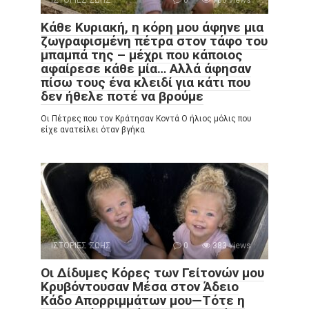
ΙΣΤΟΡΙΕΣ ΖΩΗΣ
0
180 views
Κάθε Κυριακή, η κόρη μου άφηνε μια
ζωγραφισμένη πέτρα στον τάφο του
μπαμπά της – μέχρι που κάποιος
αφαίρεσε κάθε μία… Αλλά άφησαν
πίσω τους ένα κλειδί για κάτι που
δεν ήθελε ποτέ να βρούμε
Οι Πέτρες που τον Κράτησαν Κοντά Ο ήλιος μόλις που
είχε ανατείλει όταν βγήκα
ΙΣΤΟΡΙΕΣ ΖΩΗΣ
0
383 views
Οι Δίδυμες Κόρες των Γείτονών μου
Κρυβόντουσαν Μέσα στον Άδειο
Κάδο Απορριμμάτων μου—Τότε η