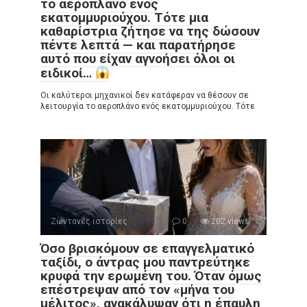
το αεροπλάνο ενός
εκατομμυριούχου. Τότε μια
καθαρίστρια ζήτησε να της δώσουν
πέντε λεπτά — και παρατήρησε
αυτό που είχαν αγνοήσει όλοι οι
ειδικοί…
Οι καλύτεροι μηχανικοί δεν κατάφεραν να θέσουν σε
λειτουργία το αεροπλάνο ενός εκατομμυριούχου. Τότε
Ζωντανές ιστορίες
0
202 views
Όσο βρισκόμουν σε επαγγελματικό
ταξίδι, ο άντρας μου παντρεύτηκε
κρυφά την ερωμένη του. Όταν όμως
επέστρεψαν από τον «μήνα του
μέλιτος», ανακάλυψαν ότι η έπαυλη