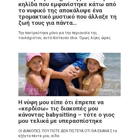
κηλίδα που εμφανίστηκε κάτω από
το νυφικό της αποκάλυψε ένα
τρομακτικό μυστικό που άλλαξε τη
ζωή τους για πάντα…
Την παντρεύτηκε μόνο για την περιουσία της…
τουλάχιστον, αυτό πίστευαν όλοι. Όμως λίγες ώρες
ΙΣΤΟΡΙΕΣ ΖΩΗΣ
0
922 views
Η νύφη μου είπε ότι έπρεπε να
«κερδίσω» τις διακοπές μου
κάνοντας babysitting – τότε ο γιος
μου τελικά με υπερασπίστηκε
ΟΙ ΔΙΑΚΟΠΕΣ ΠΟΥ ΠΟΤΕ ΔΕΝ ΠΙΣΤΕΥΑ ΟΤΙ ΘΑ ΕΚΑΝΑ Στα
εξήντα πέντε μου, είδα