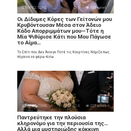
ΙΣΤΟΡΙΕΣ ΖΩΗΣ
0
357 views
Οι Δίδυμες Κόρες των Γείτονών μου
Κρυβόντουσαν Μέσα στον Άδειο
Κάδο Απορριμμάτων μου—Τότε η
Μία Ψιθύρισε Κάτι που Μου Πάγωσε
το Αίμα…
Το Σπίτι που Δεν Άνοιγε Ποτέ τις Κουρτίνες Νόμιζα πως
πήγαινα να φέρω πίσω
ΙΣΤΟΡΙΕΣ ΖΩΗΣ
0
227 views
Παντρεύτηκε την πλούσια
κληρονόμο για την περιουσία της…
Αλλά μια μυστηριώδης κόκκινη