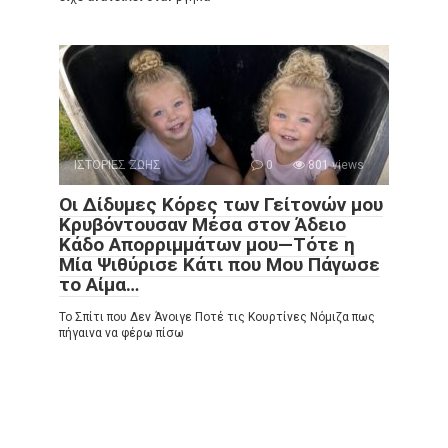
ΙΣΤΟΡΙΕΣ ΖΩΗΣ
0
801 views
Οι Δίδυμες Κόρες των Γείτονών μου
Κρυβόντουσαν Μέσα στον Άδειο
Κάδο Απορριμμάτων μου—Τότε η
Μία Ψιθύρισε Κάτι που Μου Πάγωσε
το Αίμα…
Το Σπίτι που Δεν Άνοιγε Ποτέ τις Κουρτίνες Νόμιζα πως
πήγαινα να φέρω πίσω