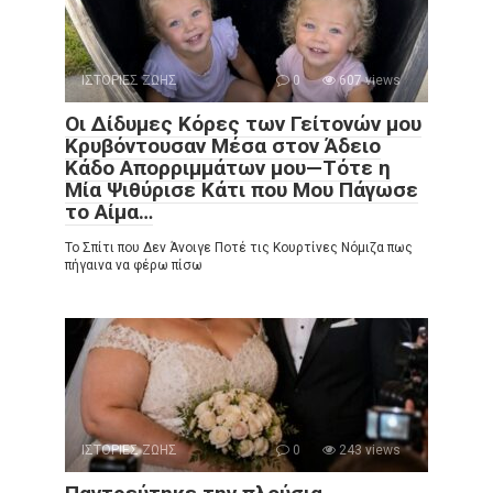
ΙΣΤΟΡΙΕΣ ΖΩΗΣ
0
607 views
Οι Δίδυμες Κόρες των Γείτονών μου
Κρυβόντουσαν Μέσα στον Άδειο
Κάδο Απορριμμάτων μου—Τότε η
Μία Ψιθύρισε Κάτι που Μου Πάγωσε
το Αίμα…
Το Σπίτι που Δεν Άνοιγε Ποτέ τις Κουρτίνες Νόμιζα πως
πήγαινα να φέρω πίσω
ΙΣΤΟΡΙΕΣ ΖΩΗΣ
0
243 views