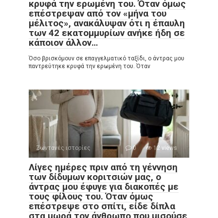
κρυφά την ερωμένη του. Όταν όμως
επέστρεψαν από τον «μήνα του
μέλιτος», ανακάλυψαν ότι η έπαυλη
των 42 εκατομμυρίων ανήκε ήδη σε
κάποιον άλλον…
Όσο βρισκόμουν σε επαγγελματικό ταξίδι, ο άντρας μου
παντρεύτηκε κρυφά την ερωμένη του. Όταν
Ζωντανές ιστορίες
0
12 views
Λίγες ημέρες πριν από τη γέννηση
των δίδυμων κοριτσιών μας, ο
άντρας μου έφυγε για διακοπές με
τους φίλους του. Όταν όμως
επέστρεψε στο σπίτι, είδε δίπλα
στα μωρά τον άνθρωπο που μισούσε