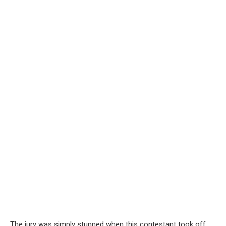
The jury was simply stunned when this contestant took off