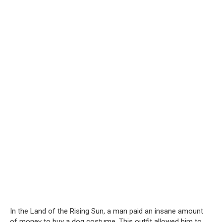
In the Land of the Rising Sun, a man paid an insane amount
of money to buy a dog costume. This outfit allowed him to