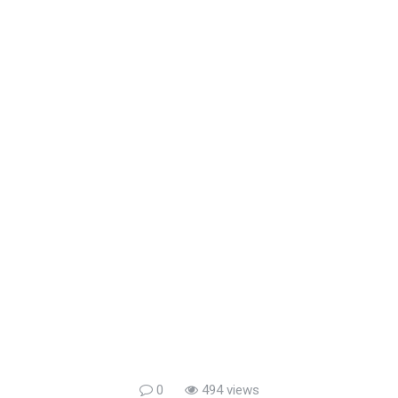
0
494 views