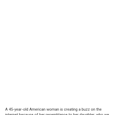
A 45-year-old American woman is creating a buzz on the
internet because of her resemblance to her daughter, who we