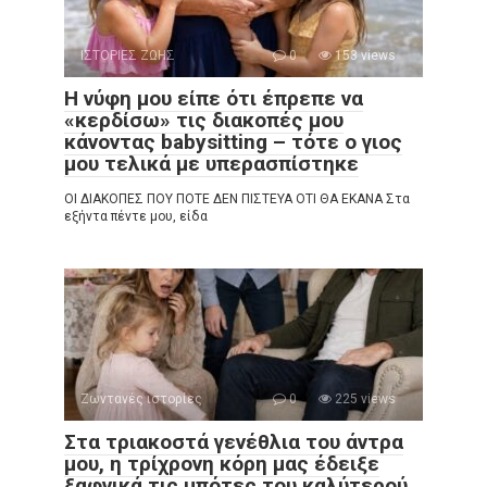
ΙΣΤΟΡΙΕΣ ΖΩΗΣ
0
153 views
Η νύφη μου είπε ότι έπρεπε να
«κερδίσω» τις διακοπές μου
κάνοντας babysitting – τότε ο γιος
μου τελικά με υπερασπίστηκε
ΟΙ ΔΙΑΚΟΠΕΣ ΠΟΥ ΠΟΤΕ ΔΕΝ ΠΙΣΤΕΥΑ ΟΤΙ ΘΑ ΕΚΑΝΑ Στα
εξήντα πέντε μου, είδα
Ζωντανές ιστορίες
0
225 views
Στα τριακοστά γενέθλια του άντρα
μου, η τρίχρονη κόρη μας έδειξε
ξαφνικά τις μπότες του καλύτερού