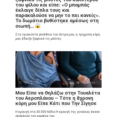
του φίλου και είπε: «Ο μπαμπάς
έκλαιγε δίπλα τους και
παρακαλούσε να μην το πει κανείς».
Το δωμάτιο βυθίστηκε αμέσως στη
σιωπή…
Στα τριακοστά γενέθλια του άντρα μου, η τρίχρονη κόρη
μας έδειξε ξαφνικά τις μπότες
ΙΣΤΟΡΙΕΣ ΖΩΗΣ
0
555 views
Μου Είπε να Θηλάζω στην Τουαλέτα
του Αεροπλάνου – Τότε η 8χρονη
κόρη μου Είπε Κάτι που Την Σίγησε
Η κραυγή στα 30.000 πόδια Η κραυγή της γυναίκας έκανε
ολόκληρη την καμπίνα του