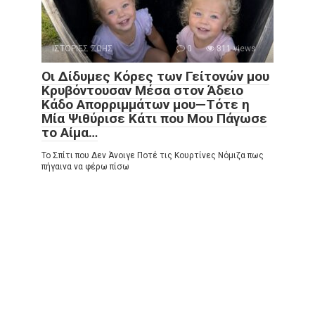
ΙΣΤΟΡΙΕΣ ΖΩΗΣ
0
811 views
Οι Δίδυμες Κόρες των Γείτονών μου
Κρυβόντουσαν Μέσα στον Άδειο
Κάδο Απορριμμάτων μου—Τότε η
Μία Ψιθύρισε Κάτι που Μου Πάγωσε
το Αίμα…
Το Σπίτι που Δεν Άνοιγε Ποτέ τις Κουρτίνες Νόμιζα πως
πήγαινα να φέρω πίσω