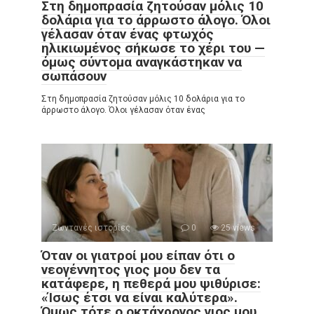
Στη δημοπρασία ζητούσαν μόλις 10
δολάρια για το άρρωστο άλογο. Όλοι
γέλασαν όταν ένας φτωχός
ηλικιωμένος σήκωσε το χέρι του —
όμως σύντομα αναγκάστηκαν να
σωπάσουν
Στη δημοπρασία ζητούσαν μόλις 10 δολάρια για το
άρρωστο άλογο. Όλοι γέλασαν όταν ένας
Ζωντανές ιστορίες
0
25 views
Όταν οι γιατροί μου είπαν ότι ο
νεογέννητος γιος μου δεν τα
κατάφερε, η πεθερά μου ψιθύρισε:
«Ίσως έτσι να είναι καλύτερα».
Όμως τότε ο οκτάχρονος γιος μου