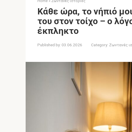
Home
»
Ζωντανές ιστορίες
Κάθε ώρα, το νήπιό μ
του στον τοίχο – ο λό
έκπληκτο
Published by:
03.06.2026
Category:
Ζωντανές ι