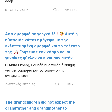
deep
ΙΣΤΟΡΙΕΣ ΖΩΗΣ
0
1189
Από ομορφιά σε γαργκόιλ!
Αυτή η
ηθοποιός κάποτε μάγεψε με την
εκλεπτυσμένη ομορφιά και το ταλέντο
της.
Γοήτευσε τον κόσμο και οι
γυναίκες ήθελαν να είναι σαν αυτήν
Η Anita Ekberg, Σουηδή ηθοποιός διάσημη
για την ομορφιά και το ταλέντο της,
αντιμετώπισε
Ζωντανές ιστορίες
0
753
The grandchildren did not expect the
grandfather and grandmother to