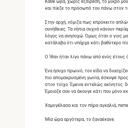
Κάθε ώρα, χωρίς εξαίρεση, το μικρό μου
και πίεζε το πρόσωπό του πάνω στον τ
Στην αρχή, νόμιζα πως επρόκειτο απλώς
συνήθειες. Τα νήπια συχνά κάνουν περίε
λόγος να ανησυχώ. Όμως όταν ο γιος μο
κατάλαβα ότι υπήρχε κάτι βαθύτερο πί
Ο Ίθαν ήταν λίγο πάνω από ενός έτους 
Ένα ήσυχο πρωινό, τον είδα να διασχίζ
πιο απομακρυσμένη γωνία, έσκυψε προ
στον τοίχο. Έμεινε εντελώς ακίνητος: δ
Έμοιαζε σαν να άκουγε κάτι που μόνο ε
Χαμογέλασα και τον πήρα αγκαλιά, πεπε
Μία ώρα αργότερα, το ξαναέκανε.