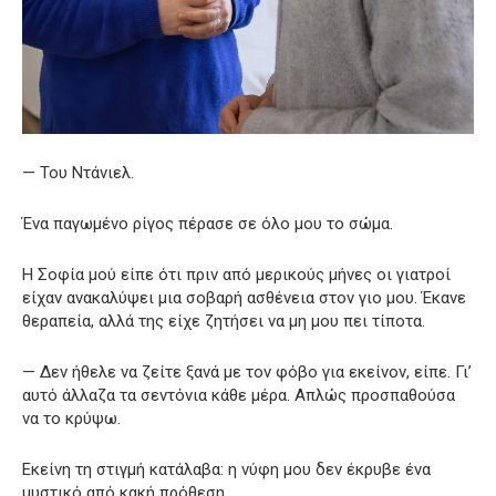
— Του Ντάνιελ.
Ένα παγωμένο ρίγος πέρασε σε όλο μου το σώμα.
Η Σοφία μού είπε ότι πριν από μερικούς μήνες οι γιατροί
είχαν ανακαλύψει μια σοβαρή ασθένεια στον γιο μου. Έκανε
θεραπεία, αλλά της είχε ζητήσει να μη μου πει τίποτα.
— Δεν ήθελε να ζείτε ξανά με τον φόβο για εκείνον, είπε. Γι’
αυτό άλλαζα τα σεντόνια κάθε μέρα. Απλώς προσπαθούσα
να το κρύψω.
Εκείνη τη στιγμή κατάλαβα: η νύφη μου δεν έκρυβε ένα
μυστικό από κακή πρόθεση.