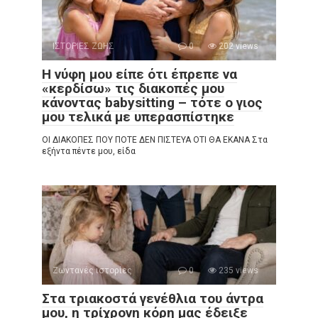
ΙΣΤΟΡΙΕΣ ΖΩΗΣ
0
202 views
Η νύφη μου είπε ότι έπρεπε να
«κερδίσω» τις διακοπές μου
κάνοντας babysitting – τότε ο γιος
μου τελικά με υπερασπίστηκε
ΟΙ ΔΙΑΚΟΠΕΣ ΠΟΥ ΠΟΤΕ ΔΕΝ ΠΙΣΤΕΥΑ ΟΤΙ ΘΑ ΕΚΑΝΑ Στα
εξήντα πέντε μου, είδα
Ζωντανές ιστορίες
0
235 views
Στα τριακοστά γενέθλια του άντρα
μου, η τρίχρονη κόρη μας έδειξε