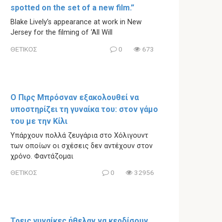
spotted on the set of a new film.”
Blake Lively’s appearance at work in New
Jersey for the filming of ‘All Will
ΘΕΤΙΚΟΣ
0
673
Ο Πιρς Μπρόσναν εξακολουθεί να
υποστηρίζει τη γυναίκα του: στον γάμο
του με την Κίλι
Υπάρχουν πολλά ζευγάρια στο Χόλιγουντ
των οποίων οι σχέσεις δεν αντέχουν στον
χρόνο. Φαντάζομαι
ΘΕΤΙΚΟΣ
0
32956
Τρεις γυναίκες ήθελαν να κερδίσουν