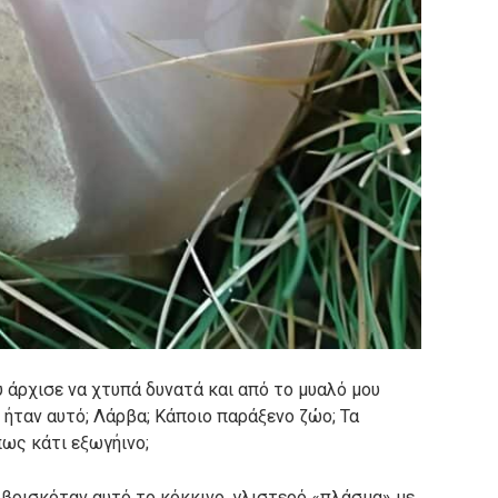
 άρχισε να χτυπά δυνατά και από το μυαλό μου
ι ήταν αυτό; Λάρβα; Κάποιο παράξενο ζώο; Τα
ως κάτι εξωγήινο;
βρισκόταν αυτό το κόκκινο, γλιστερό «πλάσμα» με