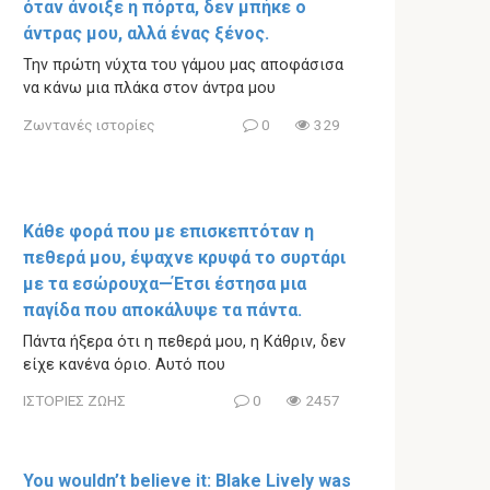
όταν άνοιξε η πόρτα, δεν μπήκε ο
άντρας μου, αλλά ένας ξένος.
Την πρώτη νύχτα του γάμου μας αποφάσισα
να κάνω μια πλάκα στον άντρα μου
Ζωντανές ιστορίες
0
329
Κάθε φορά που με επισκεπτόταν η
πεθερά μου, έψαχνε κρυφά το συρτάρι
με τα εσώρουχα—Έτσι έστησα μια
παγίδα που αποκάλυψε τα πάντα.
Πάντα ήξερα ότι η πεθερά μου, η Κάθριν, δεν
είχε κανένα όριο. Αυτό που
ΙΣΤΟΡΙΕΣ ΖΩΗΣ
0
2457
You wouldn’t believe it: Blake Lively was