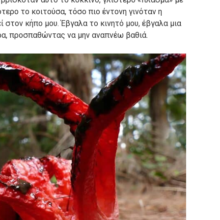
τερο το κοιτούσα, τόσο πιο έντονη γινόταν η
ί στον κήπο μου. Έβγαλα το κινητό μου, έβγαλα μια
α, προσπαθώντας να μην αναπνέω βαθιά.