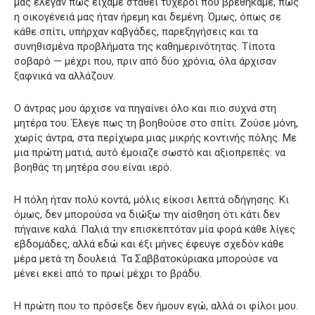
μας έλεγαν πως είχαμε σταθεί τυχεροί που βρεθήκαμε, πως
η οικογένειά μας ήταν ήρεμη και δεμένη. Όμως, όπως σε
κάθε σπίτι, υπήρχαν καβγάδες, παρεξηγήσεις και τα
συνηθισμένα προβλήματα της καθημερινότητας. Τίποτα
σοβαρό — μέχρι που, πριν από δύο χρόνια, όλα άρχισαν
ξαφνικά να αλλάζουν.
Ο άντρας μου άρχισε να πηγαίνει όλο και πιο συχνά στη
μητέρα του. Έλεγε πως τη βοηθούσε στο σπίτι. Ζούσε μόνη,
χωρίς άντρα, στα περίχωρα μιας μικρής κοντινής πόλης. Με
μια πρώτη ματιά, αυτό έμοιαζε σωστό και αξιοπρεπές: να
βοηθάς τη μητέρα σου είναι ιερό.
Η πόλη ήταν πολύ κοντά, μόλις είκοσι λεπτά οδήγησης. Κι
όμως, δεν μπορούσα να διώξω την αίσθηση ότι κάτι δεν
πήγαινε καλά. Παλιά την επισκεπτόταν μία φορά κάθε λίγες
εβδομάδες, αλλά εδώ και έξι μήνες έφευγε σχεδόν κάθε
μέρα μετά τη δουλειά. Τα Σαββατοκύριακα μπορούσε να
μένει εκεί από το πρωί μέχρι το βράδυ.
Η πρώτη που το πρόσεξε δεν ήμουν εγώ, αλλά οι φίλοι μου.