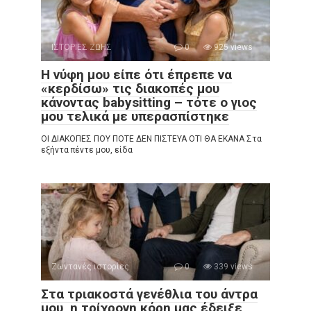
ΙΣΤΟΡΙΕΣ ΖΩΗΣ
0
925 views
Η νύφη μου είπε ότι έπρεπε να
«κερδίσω» τις διακοπές μου
κάνοντας babysitting – τότε ο γιος
μου τελικά με υπερασπίστηκε
ΟΙ ΔΙΑΚΟΠΕΣ ΠΟΥ ΠΟΤΕ ΔΕΝ ΠΙΣΤΕΥΑ ΟΤΙ ΘΑ ΕΚΑΝΑ Στα
εξήντα πέντε μου, είδα
Ζωντανές ιστορίες
0
339 views
Στα τριακοστά γενέθλια του άντρα
μου, η τρίχρονη κόρη μας έδειξε