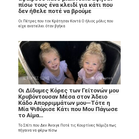
πίσω τους ένα κλειδί για κάτι που
δεν ήθελε ποτέ να βρούμε
Οι Πέτρες που τον Κράτησαν Κοντά Ο ήλιος μόλις που
είχε ανατείλει όταν βγήκα
ΙΣΤΟΡΙΕΣ ΖΩΗΣ
0
370 views
Οι Δίδυμες Κόρες των Γείτονών μου
Κρυβόντουσαν Μέσα στον Άδειο
Κάδο Απορριμμάτων μου—Τότε η
Μία Ψιθύρισε Κάτι που Μου Πάγωσε
το Αίμα…
Το Σπίτι που Δεν Άνοιγε Ποτέ τις Κουρτίνες Νόμιζα πως
πήγαινα να φέρω πίσω