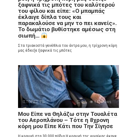
ξαφνικά τις μπότες του καλύτερού
του φίλου και είπε: «Ο μπαμπάς
έκλαιγε δίπλα τους και
παρακαλούσε να μην το πει κανείς».
Το δωμάτιο βυθίστηκε αμέσως στη
σιωπή…
Στα τριακοστά γενέθλια του άντρα μου, η τρίχρονη κόρη
μας έδειξε ξαφνικά τις μπότες
ΙΣΤΟΡΙΕΣ ΖΩΗΣ
0
645 views
Μου Είπε να Θηλάζω στην Τουαλέτα
του Αεροπλάνου – Τότε η 8χρονη
κόρη μου Είπε Κάτι που Την Σίγησε
Η κραυγή στα 30.000 πόδια Η κραυγή της γυναίκας έκανε