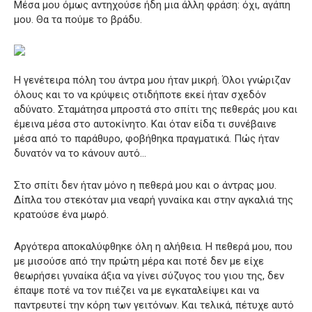
Μέσα μου όμως αντηχούσε ήδη μια άλλη φράση: όχι, αγάπη
μου. Θα τα πούμε το βράδυ.
Η γενέτειρα πόλη του άντρα μου ήταν μικρή. Όλοι γνώριζαν
όλους και το να κρύψεις οτιδήποτε εκεί ήταν σχεδόν
αδύνατο. Σταμάτησα μπροστά στο σπίτι της πεθεράς μου και
έμεινα μέσα στο αυτοκίνητο. Και όταν είδα τι συνέβαινε
μέσα από το παράθυρο, φοβήθηκα πραγματικά. Πώς ήταν
δυνατόν να το κάνουν αυτό…
Στο σπίτι δεν ήταν μόνο η πεθερά μου και ο άντρας μου.
Δίπλα του στεκόταν μια νεαρή γυναίκα και στην αγκαλιά της
κρατούσε ένα μωρό.
Αργότερα αποκαλύφθηκε όλη η αλήθεια. Η πεθερά μου, που
με μισούσε από την πρώτη μέρα και ποτέ δεν με είχε
θεωρήσει γυναίκα άξια να γίνει σύζυγος του γιου της, δεν
έπαψε ποτέ να τον πιέζει να με εγκαταλείψει και να
παντρευτεί την κόρη των γειτόνων. Και τελικά, πέτυχε αυτό