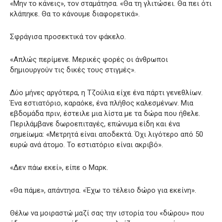
«Μην το κάνεις», τον σταμάτησα. «Θα τη γλιτώσει. Θα πει ότι
κλάπηκε. Θα το κάνουμε διαφορετικά».
Σφράγισα προσεκτικά τον φάκελο.
«Απλώς περίμενε. Μερικές φορές οι άνθρωποι
δημιουργούν τις δικές τους στιγμές».
Δύο μήνες αργότερα, η Τζούλια είχε ένα πάρτι γενεθλίων.
Ένα εστιατόριο, καραόκε, ένα πλήθος καλεσμένων. Μια
εβδομάδα πριν, έστειλε μια λίστα με τα δώρα που ήθελε.
Περιλάμβανε δωροεπιταγές, επώνυμα είδη και ένα
σημείωμα: «Μετρητά είναι αποδεκτά. Όχι λιγότερο από 50
ευρώ ανά άτομο. Το εστιατόριο είναι ακριβό».
«Δεν πάω εκεί», είπε ο Μαρκ.
«Θα πάμε», απάντησα. «Έχω το τέλειο δώρο για εκείνη».
Θέλω να μοιραστώ μαζί σας την ιστορία του «δώρου» που