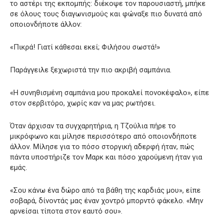
το αστέρι της εκπομπής: διέκοψε τον παρουσιαστή, μπήκε
σε όλους τους διαγωνισμούς και φώναξε πιο δυνατά από
οποιονδήποτε άλλον:
«Πικρά! Γιατί κάθεσαι εκεί; Φιλήσου σωστά!»
Παράγγειλε ξεχωριστά την πιο ακριβή σαμπάνια.
«Η συνηθισμένη σαμπάνια μου προκαλεί πονοκέφαλο», είπε
στον σερβιτόρο, χωρίς καν να μας ρωτήσει.
Όταν άρχισαν τα συγχαρητήρια, η Τζούλια πήρε το
μικρόφωνο και μίλησε περισσότερο από οποιονδήποτε
άλλον. Μίλησε για το πόσο στοργική αδερφή ήταν, πώς
πάντα υποστήριζε τον Μαρκ και πόσο χαρούμενη ήταν για
εμάς.
«Σου κάνω ένα δώρο από τα βάθη της καρδιάς μου», είπε
σοβαρά, δίνοντάς μας έναν χοντρό μπορντό φάκελο. «Μην
αρνείσαι τίποτα στον εαυτό σου».