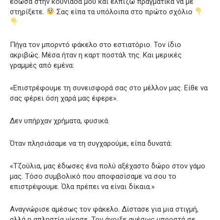
έδωσα στην κουνιάδα μου και ελπίζω πραγματικά να με
στηρίξετε.
Σας είπα τα υπόλοιπα στο πρώτο σχόλιο
Πήγα τον μπορντό φάκελο στο εστιατόριο. Τον ίδιο
ακριβώς. Μέσα ήταν η καρτ ποστάλ της. Και μερικές
γραμμές από εμένα:
«Επιστρέφουμε τη συνεισφορά σας στο μέλλον μας. Είθε να
σας φέρει όση χαρά μας έφερε».
Δεν υπήρχαν χρήματα, φυσικά.
Όταν πλησιάσαμε να τη συγχαρούμε, είπα δυνατά:
«Τζούλια, μας έδωσες ένα πολύ αξέχαστο δώρο στον γάμο
μας. Τόσο συμβολικό που αποφασίσαμε να σου το
επιστρέψουμε. Όλα πρέπει να είναι δίκαια.»
Αναγνώρισε αμέσως τον φάκελο. Δίστασε για μια στιγμή,
αλλά η απληστία νίκησε. Τον άνοιξε αμέσως μπροστά σε