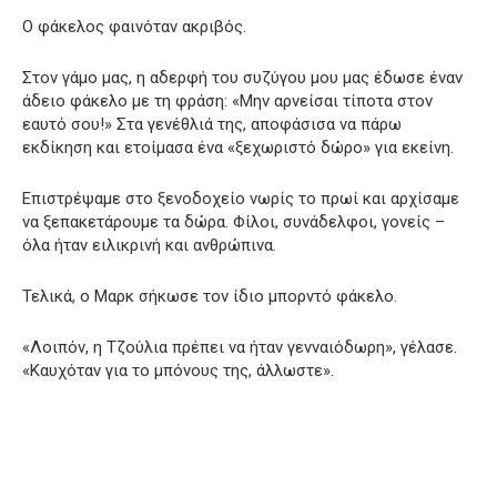
Ο φάκελος φαινόταν ακριβός.
Στον γάμο μας, η αδερφή του συζύγου μου μας έδωσε έναν
άδειο φάκελο με τη φράση: «Μην αρνείσαι τίποτα στον
εαυτό σου!» Στα γενέθλιά της, αποφάσισα να πάρω
εκδίκηση και ετοίμασα ένα «ξεχωριστό δώρο» για εκείνη.
Επιστρέψαμε στο ξενοδοχείο νωρίς το πρωί και αρχίσαμε
να ξεπακετάρουμε τα δώρα. Φίλοι, συνάδελφοι, γονείς –
όλα ήταν ειλικρινή και ανθρώπινα.
Τελικά, ο Μαρκ σήκωσε τον ίδιο μπορντό φάκελο.
«Λοιπόν, η Τζούλια πρέπει να ήταν γενναιόδωρη», γέλασε.
«Καυχόταν για το μπόνους της, άλλωστε».