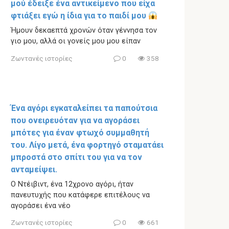
μού έδειξε ένα αντικείμενο που είχα
φτιάξει εγώ η ίδια για το παιδί μου
Ήμουν δεκαεπτά χρονών όταν γέννησα τον
γιο μου, αλλά οι γονείς μου μου είπαν
Ζωντανές ιστορίες
0
358
Ένα αγόρι εγκαταλείπει τα παπούτσια
που ονειρευόταν για να αγοράσει
μπότες για έναν φτωχό συμμαθητή
του. Λίγο μετά, ένα φορτηγό σταματάει
μπροστά στο σπίτι του για να τον
ανταμείψει.
Ο Ντέιβιντ, ένα 12χρονο αγόρι, ήταν
πανευτυχής που κατάφερε επιτέλους να
αγοράσει ένα νέο
Ζωντανές ιστορίες
0
661