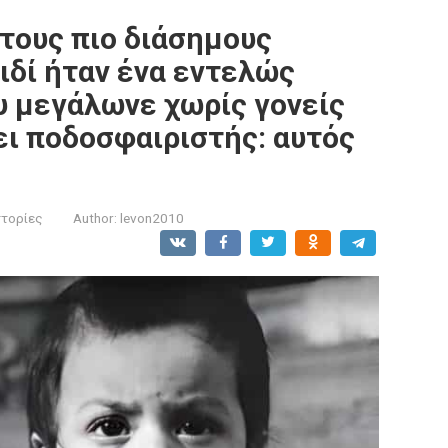
 τους πιο διάσημους
ιδί ήταν ένα εντελώς
υ μεγάλωνε χωρίς γονείς
νει ποδοσφαιριστής: αυτός
στορίες
Author:
levon2010