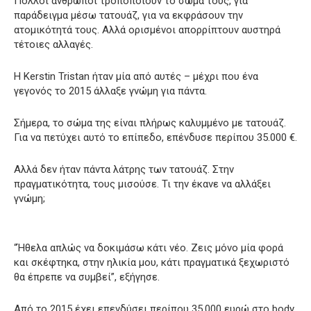
Πολλοί άνθρωποι τροποποιούν το σώμα τους, για
παράδειγμα μέσω τατουάζ, για να εκφράσουν την
ατομικότητά τους. Αλλά ορισμένοι απορρίπτουν αυστηρά
τέτοιες αλλαγές.
Η Kerstin Tristan ήταν μία από αυτές – μέχρι που ένα
γεγονός το 2015 άλλαξε γνώμη για πάντα.
Σήμερα, το σώμα της είναι πλήρως καλυμμένο με τατουάζ.
Για να πετύχει αυτό το επίπεδο, επένδυσε περίπου 35.000 €.
Αλλά δεν ήταν πάντα λάτρης των τατουάζ. Στην
πραγματικότητα, τους μισούσε. Τι την έκανε να αλλάξει
γνώμη;
“Ήθελα απλώς να δοκιμάσω κάτι νέο. Ζεις μόνο μία φορά
και σκέφτηκα, στην ηλικία μου, κάτι πραγματικά ξεχωριστό
θα έπρεπε να συμβεί”, εξήγησε.
Από το 2015 έχει επενδύσει περίπου 35.000 ευρώ στο body