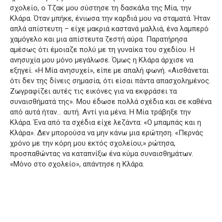
σχολείο, ο Τζακ μου σύστησε τη δασκάλα της Μία, την
Κλάρα.
Όταν μπήκε, ένιωσα την καρδιά μου να σταματά.
Ήταν
απλά απίστευτη – είχε μακριά καστανά μαλλιά, ένα λαμπερό
χαμόγελο και μια απίστευτα ζεστή αύρα.
Παρατήρησα
αμέσως ότι έμοιαζε πολύ με τη γυναίκα του σχεδίου.
Η
ανησυχία μου μόνο μεγάλωσε.
Όμως η Κλάρα άρχισε να
εξηγεί.
«Η Μία ανησυχεί», είπε με απαλή φωνή.
«Αισθάνεται
ότι δεν της δίνεις σημασία, ότι είσαι πάντα απασχολημένος.
Ζωγραφίζει αυτές τις εικόνες για να εκφράσει τα
συναισθήματά της».
Μου έδωσε πολλά σχέδια και σε καθένα
από αυτά ήταν… αυτή.
Αντί για μένα.
Η Μία τράβηξε την
Κλάρα.
Ένα από τα σχέδια είχε λεζάντα: «Ο μπαμπάς και η
Κλάρα».
Δεν μπορούσα να μην κάνω μια ερώτηση.
«Περνάς
χρόνο με την κόρη μου εκτός σχολείου;» ρώτησα,
προσπαθώντας να καταπνίξω ένα κύμα συναισθημάτων.
«Μόνο στο σχολείο», απάντησε η Κλάρα.