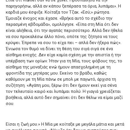
Είπε ότι νιώθει σαν να σε χάνει.
Προσπάθησα να την
παρηγορήσω, αλλά αν κάπου ξεπέρασα τα όρια, λυπάμαι».
Η
καρδιά μου έσφιξε.
Κοίταξα τον Τζακ.
«Εσύ;» ρώτησα.
Έμοιαζε ένοχος και έχασε.
«Βρήκα αυτό το σχέδιο την
περασμένη εβδομάδα», ομολόγησε.
«Είπα στη Μία ότι δεν
είναι αλήθεια, ότι την αγαπάς περισσότερο.
Αλλά δεν ήθελα
να σου προκαλέσω άλλο πόνο, οπότε της ζήτησα να τους
κρύψει.
Έπρεπε να σου το είχα πει – απλά δεν ήξερα πώς».
Ένιωσα τον θυμό να δίνει τη θέση του σιγά σιγά σε ένα
αίσθημα ενοχής.
Δεν είχε καμία σχέση με την απιστία ή την
υπέρβαση των ορίων.
Ήταν για τη Μία, τους φόβους της, το
αίσθημα της μοναξιάς ενώ ήμουν απασχολημένη με τη
φροντίδα της μητέρας μου.
Εκείνο το βράδυ, καθώς
καθόμουν με τη Μία πάνω σε μπολ με παγωτό, άρχισα τη
συζήτηση.
«Αγάπη μου, ξέρω ότι δεν ήμουν εκεί για σένα
τον τελευταίο καιρό και λυπάμαι πολύ.
Η γιαγιά χρειάζεται
βοήθεια, αλλά αυτό δεν σημαίνει ότι δεν θέλω να είμαι μαζί
σου.
Είσαι η ζωή μου.» Η Μία με κοίταξε με μεγάλα μάτια και μετά