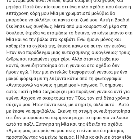
Το όνομά μου είναι Amber, είμαι εταιρική δικηγόρος και
μητέρα.
Ποτέ δεν πίστευα ότι ένα απλό σχέδιο που έκανε η
επτάχρονη κόρη μου Μία με χρωματιστά μολύβια θα
μπορούσε να αλλάξει τα πάντα στη ζωή μου.
Αυτή η βραδιά
ξεκίνησε ως συνήθως.
Μετά από μια κουραστική μέρα στη
δουλειά, έτρεξα να ετοιμάσω το δείπνο, να κάνω μπάνιο στη
Μία και να την βάλω στο κρεβάτι.
Ενώ ήμουν μόνος και
καθάριζα τα σχέδιά της, έπεσα πάνω σε αυτήν την εικόνα.
Ήταν ένα παράδειγμα μιας ευτυχισμένης οικογένειας: τρεις
άνθρωποι πιασμένοι χέρι χέρι.
Αλλά όταν κοίταξα πιο
κοντά, συνειδητοποίησα ότι η γυναίκα στο σχέδιο δεν
ήμουν εγώ.
Ήταν μια εντελώς διαφορετική γυναίκα με ένα
μακρύ φόρεμα με τη λεζάντα κάτω από τη φωτογραφία:
«Ανυπομονώ να γίνεις η μαμά μου!»
πάγωσα.
Τι σημαίνει
αυτό;
Γιατί η Μία ζωγραφίζει μια παράξενη γυναίκα αντί για
εμένα;
Άρχισα να σκέφτομαι τον Τζακ, τον επί δέκα χρόνια
σύζυγό μου.
Ήταν πάντα εκεί, με στήριζε, αλλά αυτό… Αυτό
με έκανε να αμφιβάλλω.
Εκείνη τη στιγμή συνειδητοποίησα
ότι δεν μπορούσα να περιμένω μέχρι το πρωί για να λύσω
αυτό το παζλ.
Ξύπνησα τη Μία και της έδειξα το σχέδιο.
«Αγάπη μου, μπορείς να μου πεις τι είναι αυτό;» ρώτησα,
προσπαθώντας να μείνω ήρεμος.
Η Μία κοκκίνισε όταν είδε