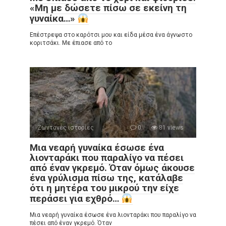
«Μη με δώσετε πίσω σε εκείνη τη
γυναίκα…»
Επέστρεψα στο καρότσι μου και είδα μέσα ένα άγνωστο
κοριτσάκι. Με έπιασε από το
Ζωντανές ιστορίες
0
81 views
Μια νεαρή γυναίκα έσωσε ένα
λιονταράκι που παραλίγο να πέσει
από έναν γκρεμό. Όταν όμως άκουσε
ένα γρύλισμα πίσω της, κατάλαβε
ότι η μητέρα του μικρού την είχε
περάσει για εχθρό…
Μια νεαρή γυναίκα έσωσε ένα λιονταράκι που παραλίγο να
πέσει από έναν γκρεμό. Όταν