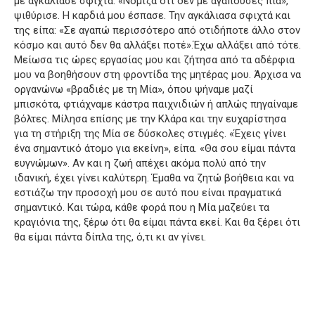
με αγκάλιασε σφιχτά.
«Νόμιζα ότι δεν με αγαπούσες πια»,
ψιθύρισε.
Η καρδιά μου έσπασε.
Την αγκάλιασα σφιχτά και
της είπα: «Σε αγαπώ περισσότερο από οτιδήποτε άλλο στον
κόσμο και αυτό δεν θα αλλάξει ποτέ».Έχω αλλάξει από τότε.
Μείωσα τις ώρες εργασίας μου και ζήτησα από τα αδέρφια
μου να βοηθήσουν στη φροντίδα της μητέρας μου. Άρχισα να
οργανώνω «βραδιές με τη Μία», όπου ψήναμε μαζί
μπισκότα, φτιάχναμε κάστρα παιχνιδιών ή απλώς πηγαίναμε
βόλτες. Μίλησα επίσης με την Κλάρα και την ευχαρίστησα
για τη στήριξη της Μία σε δύσκολες στιγμές. «Έχεις γίνει
ένα σημαντικό άτομο για εκείνη», είπα.
«Θα σου είμαι πάντα
ευγνώμων».
Αν και η ζωή απέχει ακόμα πολύ από την
ιδανική, έχει γίνει καλύτερη. Έμαθα να ζητώ βοήθεια και να
εστιάζω την προσοχή μου σε αυτό που είναι πραγματικά
σημαντικό. Και τώρα, κάθε φορά που η Μία μαζεύει τα
κραγιόνια της, ξέρω ότι θα είμαι πάντα εκεί.
Και θα ξέρει ότι
θα είμαι πάντα δίπλα της, ό,τι κι αν γίνει.