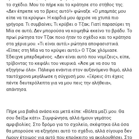
το σχέδιο.
Μου το πήρε και το κράτησε στο στήθος της.
«Δεν έπρεπε να το βρεις αυτό!» φώναξε.
«Ο μπαμπάς μου
είπε να τα κρύψω».
Η καρδιά μου άρχισε να χτυπά πιο
γρήγορα.
Τι συμβαίνει;
Τι κρύβει ο Τζακ;
Γιατί παρασύρει τη
Μία σε αυτό;
Δεν μπορούσα να κοιμηθώ εκείνο το βράδυ.
Το
πρωί ρώτησα τον Τζακ ποιο ήταν το σχέδιο και το κράτησα
στα χέρια μου.
«Τι είναι αυτό;» ρώτησα αποφασιστικά.
«Είπες στη Μία να το κρύψει αυτό;»
Ο Τζακ χλόμιασε.
Έδειχνε μπερδεμένος.
«Δεν είναι αυτό που νομίζεις», είπε,
τρίβοντας το κεφάλι του νευρικά.
«Άσε με να σου τα
εξηγήσω όλα».
Πάλεψα ενάντια στον αυξανόμενο θυμό, αλλά
ταυτόχρονα μεγάλωσε η σύγχυσή μου.
«Ξέρεις ότι έχεις
πέντε δευτερόλεπτα για να μου πεις την αλήθεια»,
απάντησα.
Πήρε μια βαθιά ανάσα και μετά είπε: «Βόλτα μαζί μου.
Θα
σου δείξω κάτι».
Συμφώνησα, αλλά ήμουν γεμάτος
αμφιβολίες.
Στο δρόμο για το σχολείο, σκέφτηκα όλα όσα
θα μπορούσε να εξηγήσει αυτό το σχέδιο, αλλά σίγουρα δεν
ήμουν έτοιμος για αυτό που επρόκειτο να ακολουθήσει.
Στο