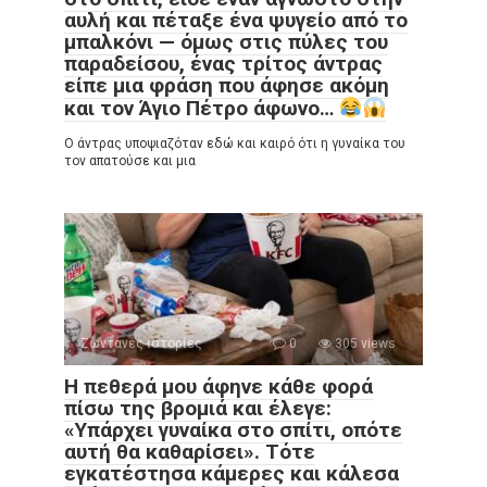
αυλή και πέταξε ένα ψυγείο από το
μπαλκόνι — όμως στις πύλες του
παραδείσου, ένας τρίτος άντρας
είπε μια φράση που άφησε ακόμη
και τον Άγιο Πέτρο άφωνο…
Ο άντρας υποψιαζόταν εδώ και καιρό ότι η γυναίκα του
τον απατούσε και μια
Ζωντανές ιστορίες
0
305 views
Η πεθερά μου άφηνε κάθε φορά
πίσω της βρομιά και έλεγε:
«Υπάρχει γυναίκα στο σπίτι, οπότε
αυτή θα καθαρίσει». Τότε
εγκατέστησα κάμερες και κάλεσα