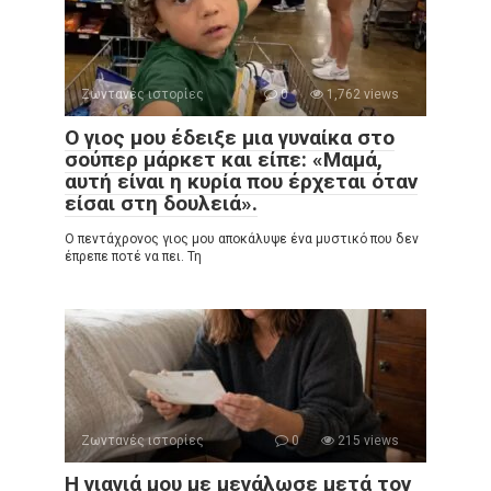
Ζωντανές ιστορίες
0
1,762 views
Ο γιος μου έδειξε μια γυναίκα στο
σούπερ μάρκετ και είπε: «Μαμά,
αυτή είναι η κυρία που έρχεται όταν
είσαι στη δουλειά».
Ο πεντάχρονος γιος μου αποκάλυψε ένα μυστικό που δεν
έπρεπε ποτέ να πει. Τη
Ζωντανές ιστορίες
0
215 views
Η γιαγιά μου με μεγάλωσε μετά τον