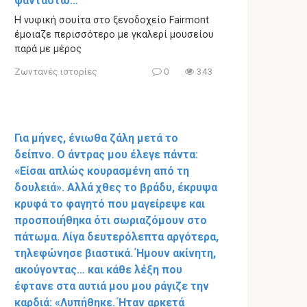
φανταστώ…
Η νυφική σουίτα στο ξενοδοχείο Fairmont
έμοιαζε περισσότερο με γκαλερί μουσείου
παρά με μέρος
Ζωντανές ιστορίες
0
343
Για μήνες, ένιωθα ζάλη μετά το
δείπνο. Ο άντρας μου έλεγε πάντα:
«Είσαι απλώς κουρασμένη από τη
δουλειά». Αλλά χθες το βράδυ, έκρυψα
κρυφά το φαγητό που μαγείρεψε και
προσποιήθηκα ότι σωριαζόμουν στο
πάτωμα. Λίγα δευτερόλεπτα αργότερα,
τηλεφώνησε βιαστικά. Ήμουν ακίνητη,
ακούγοντας… και κάθε λέξη που
έφτανε στα αυτιά μου μου ράγιζε την
καρδιά: «Λυπήθηκε. Ήταν αρκετά