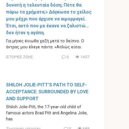
δυνατή η τελευταία δόση; Πότε θα
πάρω τα χρήματα;» Δάγκωσα το χείλος
μου μέχρι που άρχισε να αιμορραγεί.
Έτσι, αυτό που με έκανε να ζαλιστώ…
δεν ήταν η αγάπη.
Για μήνες ένιωθα χαζή μετά το δείπνο. Ο
άντρας μου έλεγε πάντα: «Απλώς είσαι
ΙΣΤΟΡΙΕΣ ΖΩΗΣ
0
1457
SHILOH JOLIE-PITT’S PATH TO SELF-
ACCEPTANCE: SURROUNDED BY LOVE
AND SUPPORT
Shiloh Jolie-Pitt, the 17-year-old child of
famous actors Brad Pitt and Angelina Jolie,
has
Ζωντανές ιστορίες
0
689