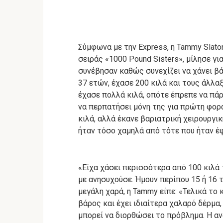
Σύμφωνα με την Express, η Tammy Slat
σειράς «1000 Pound Sisters», μίλησε γ
συνέβησαν καθώς συνεχίζει να χάνει βά
37 ετών, έχασε 200 κιλά και τους άλλαξ
έχασε πολλά κιλά, οπότε έπρεπε να πάρ
να περπατήσει μόνη της για πρώτη φορ
κιλά, αλλά έκανε βαριατρική χειρουργικ
ήταν τόσο χαμηλά από τότε που ήταν έ
«Είχα χάσει περισσότερα από 100 κιλά 
με ανησυχούσε.
Ήμουν περίπου 15 ή 16 
μεγάλη χαρά, η Tammy είπε: «Τελικά το
βάρος και έχει ιδιαίτερα χαλαρό δέρμα,
μπορεί να διορθώσει το πρόβλημα.
Η αν