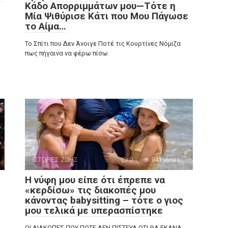
Κάδο Απορριμμάτων μου—Τότε η
Μία Ψιθύρισε Κάτι που Μου Πάγωσε
το Αίμα…
Το Σπίτι που Δεν Άνοιγε Ποτέ τις Κουρτίνες Νόμιζα
πως πήγαινα να φέρω πίσω
υ
ΙΣΤΟΡΙΕΣ ΖΩΗΣ
0
941 views
Η νύφη μου είπε ότι έπρεπε να
«κερδίσω» τις διακοπές μου
κάνοντας babysitting – τότε ο γιος
μου τελικά με υπερασπίστηκε
ΟΙ ΔΙΑΚΟΠΕΣ ΠΟΥ ΠΟΤΕ ΔΕΝ ΠΙΣΤΕΥΑ ΟΤΙ ΘΑ ΕΚΑΝΑ