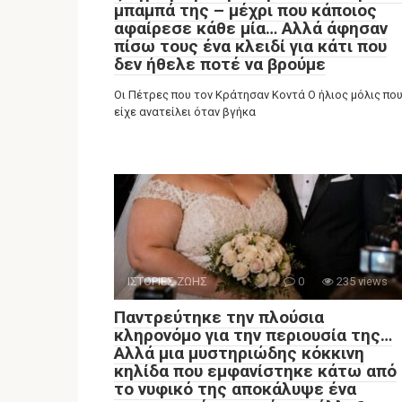
μπαμπά της – μέχρι που κάποιος
αφαίρεσε κάθε μία… Αλλά άφησαν
πίσω τους ένα κλειδί για κάτι που
δεν ήθελε ποτέ να βρούμε
Οι Πέτρες που τον Κράτησαν Κοντά Ο ήλιος μόλις πο
είχε ανατείλει όταν βγήκα
ΙΣΤΟΡΙΕΣ ΖΩΗΣ
0
235 views
Παντρεύτηκε την πλούσια
κληρονόμο για την περιουσία της…
Αλλά μια μυστηριώδης κόκκινη
κηλίδα που εμφανίστηκε κάτω από
το νυφικό της αποκάλυψε ένα