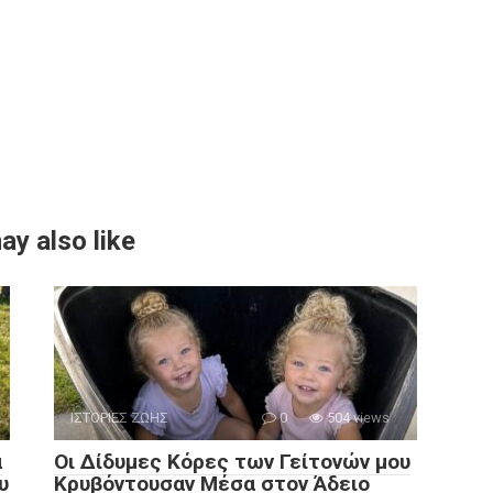
ay also like
ΙΣΤΟΡΙΕΣ ΖΩΗΣ
0
504 views
α
Οι Δίδυμες Κόρες των Γείτονών μου
υ
Κρυβόντουσαν Μέσα στον Άδειο