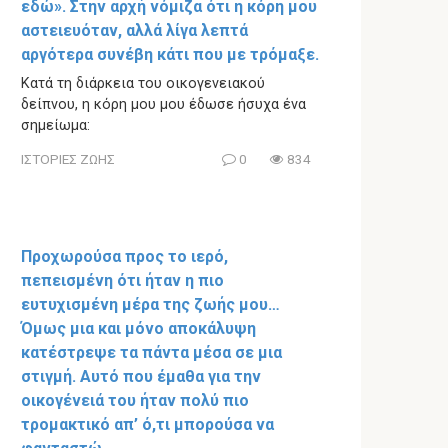
εδώ». Στην αρχή νόμιζα ότι η κόρη μου
αστειευόταν, αλλά λίγα λεπτά
αργότερα συνέβη κάτι που με τρόμαξε.
Κατά τη διάρκεια του οικογενειακού
δείπνου, η κόρη μου μου έδωσε ήσυχα ένα
σημείωμα:
ΙΣΤΟΡΙΕΣ ΖΩΗΣ
0
834
Προχωρούσα προς το ιερό,
πεπεισμένη ότι ήταν η πιο
ευτυχισμένη μέρα της ζωής μου…
Όμως μια και μόνο αποκάλυψη
κατέστρεψε τα πάντα μέσα σε μια
στιγμή. Αυτό που έμαθα για την
οικογένειά του ήταν πολύ πιο
τρομακτικό απ’ ό,τι μπορούσα να