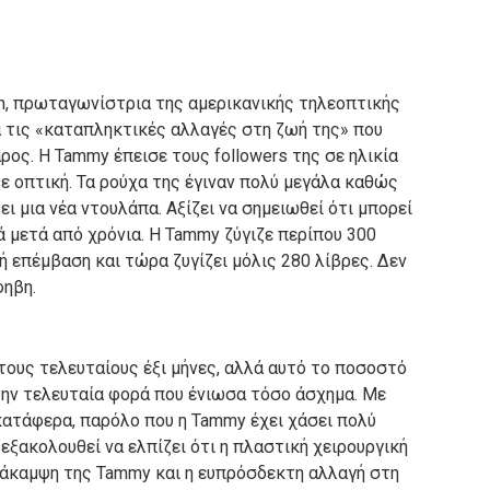
on, πρωταγωνίστρια της αμερικανικής τηλεοπτικής
ια τις «καταπληκτικές αλλαγές στη ζωή της» που
ρος.
Η Tammy έπεισε τους followers της σε ηλικία
ε οπτική.
Τα ρούχα της έγιναν πολύ μεγάλα καθώς
ει μια νέα ντουλάπα.
Αξίζει να σημειωθεί ότι μπορεί
ά μετά από χρόνια.
Η Tammy ζύγιζε περίπου 300
ή επέμβαση και τώρα ζυγίζει μόλις 280 λίβρες.
Δεν
φηβη.
τους τελευταίους έξι μήνες, αλλά αυτό το ποσοστό
την τελευταία φορά που ένιωσα τόσο άσχημα.
Με
 κατάφερα, παρόλο που η Tammy έχει χάσει πολύ
 εξακολουθεί να ελπίζει ότι η πλαστική χειρουργική
άκαμψη της Tammy και η ευπρόσδεκτη αλλαγή στη