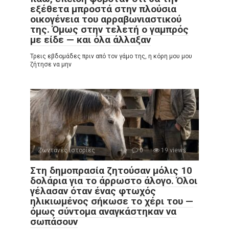
εξέθετα μπροστά στην πλούσια
οικογένεια του αρραβωνιαστικού
της. Όμως στην τελετή ο γαμπρός
με είδε — και όλα άλλαξαν
Τρεις εβδομάδες πριν από τον γάμο της, η κόρη μου μου
ζήτησε να μην
Ζωντανές ιστορίες
0
19 views
Στη δημοπρασία ζητούσαν μόλις 10
δολάρια για το άρρωστο άλογο. Όλοι
γέλασαν όταν ένας φτωχός
ηλικιωμένος σήκωσε το χέρι του —
όμως σύντομα αναγκάστηκαν να
σωπάσουν