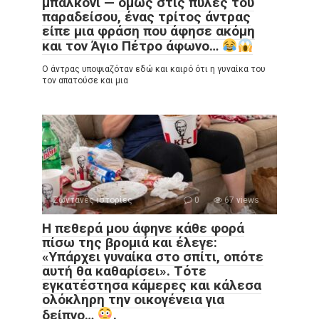
μπαλκόνι — όμως στις πύλες του
παραδείσου, ένας τρίτος άντρας
είπε μια φράση που άφησε ακόμη
και τον Άγιο Πέτρο άφωνο…
Ο άντρας υποψιαζόταν εδώ και καιρό ότι η γυναίκα του
τον απατούσε και μια
Ζωντανές ιστορίες
0
67 views
Η πεθερά μου άφηνε κάθε φορά
πίσω της βρομιά και έλεγε:
«Υπάρχει γυναίκα στο σπίτι, οπότε
αυτή θα καθαρίσει». Τότε
εγκατέστησα κάμερες και κάλεσα
ολόκληρη την οικογένεια για
δείπνο…
.