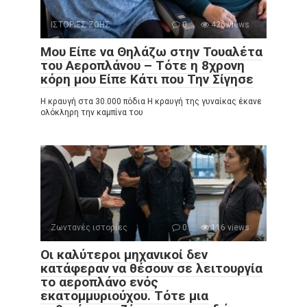
ΙΣΤΟΡΙΕΣ ΖΩΗΣ
0
426 views
Μου Είπε να Θηλάζω στην Τουαλέτα
του Αεροπλάνου – Τότε η 8χρονη
κόρη μου Είπε Κάτι που Την Σίγησε
Η κραυγή στα 30.000 πόδια Η κραυγή της γυναίκας έκανε
ολόκληρη την καμπίνα του
Ζωντανές ιστορίες
0
116 views
Οι καλύτεροι μηχανικοί δεν
κατάφεραν να θέσουν σε λειτουργία
το αεροπλάνο ενός
εκατομμυριούχου. Τότε μια