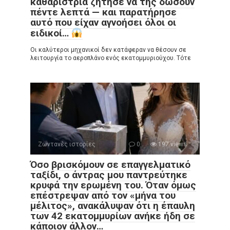
καθαρίστρια ζήτησε να της δώσουν
πέντε λεπτά — και παρατήρησε
αυτό που είχαν αγνοήσει όλοι οι
ειδικοί…
Οι καλύτεροι μηχανικοί δεν κατάφεραν να θέσουν σε
λειτουργία το αεροπλάνο ενός εκατομμυριούχου. Τότε
Ζωντανές ιστορίες
0
197 views
Όσο βρισκόμουν σε επαγγελματικό
ταξίδι, ο άντρας μου παντρεύτηκε
κρυφά την ερωμένη του. Όταν όμως
επέστρεψαν από τον «μήνα του
μέλιτος», ανακάλυψαν ότι η έπαυλη
των 42 εκατομμυρίων ανήκε ήδη σε
κάποιον άλλον…