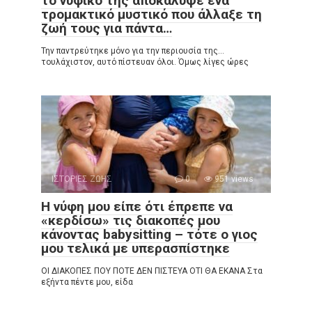
το νυφικό της αποκάλυψε ένα
τρομακτικό μυστικό που άλλαξε τη
ζωή τους για πάντα…
Την παντρεύτηκε μόνο για την περιουσία της…
τουλάχιστον, αυτό πίστευαν όλοι. Όμως λίγες ώρες
ΙΣΤΟΡΙΕΣ ΖΩΗΣ
0
951 views
Η νύφη μου είπε ότι έπρεπε να
«κερδίσω» τις διακοπές μου
κάνοντας babysitting – τότε ο γιος
μου τελικά με υπερασπίστηκε
ΟΙ ΔΙΑΚΟΠΕΣ ΠΟΥ ΠΟΤΕ ΔΕΝ ΠΙΣΤΕΥΑ ΟΤΙ ΘΑ ΕΚΑΝΑ Στα
εξήντα πέντε μου, είδα