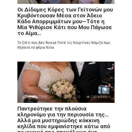
Οι Δίδυμες Κόρες των Γείτονών μου
Κρυβόντουσαν Μέσα στον Άδειο
Κάδο Απορριμμάτων μου—Τότε η
Μία Ψιθύρισε Κάτι που Μου Πάγωσε
το Αίμα…
Το Σπίτι που Δεν Άνοιγε Ποτέ τις Κουρτίνες Νόμιζα πως
πήγαινα να φέρω πίσω
ΙΣΤΟΡΙΕΣ ΖΩΗΣ
0
241 views
Παντρεύτηκε την πλούσια
κληρονόμο για την περιουσία της…
Αλλά μια μυστηριώδης κόκκινη
κηλίδα που εμφανίστηκε κάτω από