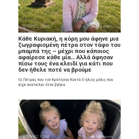
ΙΣΤΟΡΙΕΣ ΖΩΗΣ
0
236 views
Κάθε Κυριακή, η κόρη μου άφηνε μια
ζωγραφισμένη πέτρα στον τάφο του
μπαμπά της – μέχρι που κάποιος
αφαίρεσε κάθε μία… Αλλά άφησαν
πίσω τους ένα κλειδί για κάτι που
δεν ήθελε ποτέ να βρούμε
Οι Πέτρες που τον Κράτησαν Κοντά Ο ήλιος μόλις που
είχε ανατείλει όταν βγήκα
ΙΣΤΟΡΙΕΣ ΖΩΗΣ
0
585 views