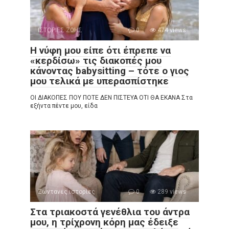
ΙΣΤΟΡΙΕΣ ΖΩΗΣ
0
474 views
Η νύφη μου είπε ότι έπρεπε να
«κερδίσω» τις διακοπές μου
κάνοντας babysitting – τότε ο γιος
μου τελικά με υπερασπίστηκε
ΟΙ ΔΙΑΚΟΠΕΣ ΠΟΥ ΠΟΤΕ ΔΕΝ ΠΙΣΤΕΥΑ ΟΤΙ ΘΑ ΕΚΑΝΑ Στα
εξήντα πέντε μου, είδα
Ζωντανές ιστορίες
0
289 views
Στα τριακοστά γενέθλια του άντρα
μου, η τρίχρονη κόρη μας έδειξε