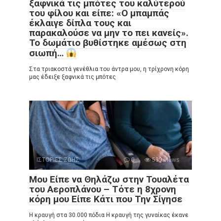
ξαφνικά τις μπότες του καλύτερού
του φίλου και είπε: «Ο μπαμπάς
έκλαιγε δίπλα τους και
παρακαλούσε να μην το πει κανείς».
Το δωμάτιο βυθίστηκε αμέσως στη
σιωπή…
Στα τριακοστά γενέθλια του άντρα μου, η τρίχρονη κόρη
μας έδειξε ξαφνικά τις μπότες
ΙΣΤΟΡΙΕΣ ΖΩΗΣ
0
599 views
Μου Είπε να Θηλάζω στην Τουαλέτα
του Αεροπλάνου – Τότε η 8χρονη
κόρη μου Είπε Κάτι που Την Σίγησε
Η κραυγή στα 30.000 πόδια Η κραυγή της γυναίκας έκανε