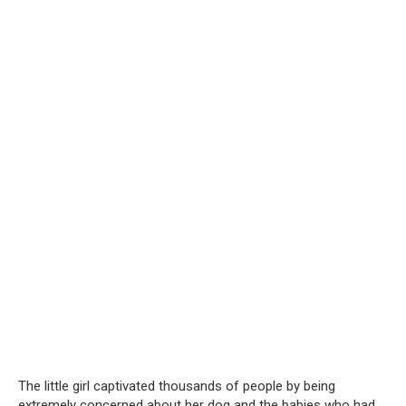
The little girl captivated thousands of people by being
extremely concerned about her dog and the babies who had