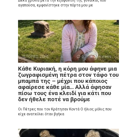
Δέκα χρόνια μετά την εξαφάνιση της γυναίκας που
αγαπούσα, εμφανίστηκε στην πόρτα μου με
ΙΣΤΟΡΙΕΣ ΖΩΗΣ
0
244 views
Κάθε Κυριακή, η κόρη μου άφηνε μια
ζωγραφισμένη πέτρα στον τάφο του
μπαμπά της – μέχρι που κάποιος
αφαίρεσε κάθε μία… Αλλά άφησαν
πίσω τους ένα κλειδί για κάτι που
δεν ήθελε ποτέ να βρούμε
Οι Πέτρες που τον Κράτησαν Κοντά Ο ήλιος μόλις που
είχε ανατείλει όταν βγήκα