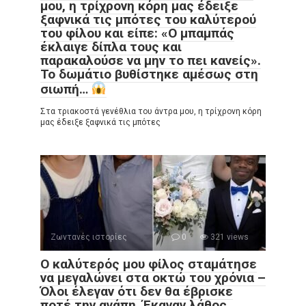
μου, η τρίχρονη κόρη μας έδειξε
ξαφνικά τις μπότες του καλύτερού
του φίλου και είπε: «Ο μπαμπάς
έκλαιγε δίπλα τους και
παρακαλούσε να μην το πει κανείς».
Το δωμάτιο βυθίστηκε αμέσως στη
σιωπή…
Στα τριακοστά γενέθλια του άντρα μου, η τρίχρονη κόρη
μας έδειξε ξαφνικά τις μπότες
Ζωντανές ιστορίες
0
321 views
Ο καλύτερός μου φίλος σταμάτησε
να μεγαλώνει στα οκτώ του χρόνια –
Όλοι έλεγαν ότι δεν θα έβρισκε
ποτέ την αγάπη. Έκαναν λάθος.