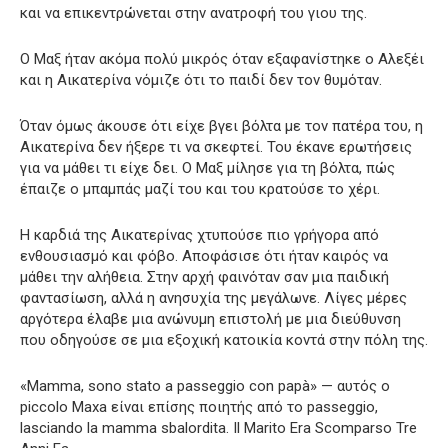
και να επικεντρώνεται στην ανατροφή του γιου της.
Ο Μαξ ήταν ακόμα πολύ μικρός όταν εξαφανίστηκε ο Αλεξέι
και η Αικατερίνα νόμιζε ότι το παιδί δεν τον θυμόταν.
Όταν όμως άκουσε ότι είχε βγει βόλτα με τον πατέρα του, η
Αικατερίνα δεν ήξερε τι να σκεφτεί. Του έκανε ερωτήσεις
για να μάθει τι είχε δει. Ο Μαξ μίλησε για τη βόλτα, πώς
έπαιζε ο μπαμπάς μαζί του και του κρατούσε το χέρι.
Η καρδιά της Αικατερίνας χτυπούσε πιο γρήγορα από
ενθουσιασμό και φόβο. Αποφάσισε ότι ήταν καιρός να
μάθει την αλήθεια. Στην αρχή φαινόταν σαν μια παιδική
φαντασίωση, αλλά η ανησυχία της μεγάλωνε. Λίγες μέρες
αργότερα έλαβε μια ανώνυμη επιστολή με μια διεύθυνση
που οδηγούσε σε μια εξοχική κατοικία κοντά στην πόλη της.
«Mamma, sono stato a passeggio con papà» — αυτός ο
piccolo Maxa είναι επίσης ποιητής από το passeggio,
lasciando la mamma sbalordita. Il Marito Era Scomparso Tre