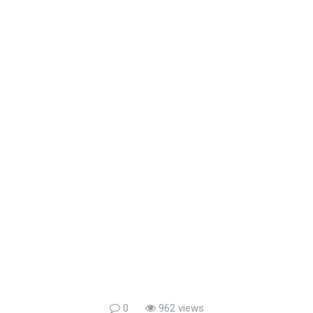
0
962 views