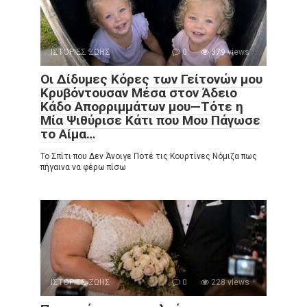
ΙΣΤΟΡΙΕΣ ΖΩΗΣ
0
379 views
Οι Δίδυμες Κόρες των Γείτονών μου
Κρυβόντουσαν Μέσα στον Άδειο
Κάδο Απορριμμάτων μου—Τότε η
Μία Ψιθύρισε Κάτι που Μου Πάγωσε
το Αίμα…
Το Σπίτι που Δεν Άνοιγε Ποτέ τις Κουρτίνες Νόμιζα πως
πήγαινα να φέρω πίσω
ΙΣΤΟΡΙΕΣ ΖΩΗΣ
0
228 views